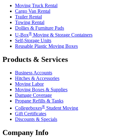
Moving Truck Rental
Cargo Van Rental
Trailer Rental
Towing Rental
Dollies & Furniture Pads
®
U-Box
Moving & Storage Containers
Self-Storage Units
Reusable Plastic Moving Boxes
Products & Services
Business Accounts
Hitches & Accessories
Moving Labor
Moving Boxes & Supplies
Damage Coverage
Propane Refills & Tanks
®
Collegeboxes
Student Moving
Gift Certificates
Discounts & Specials
Company Info