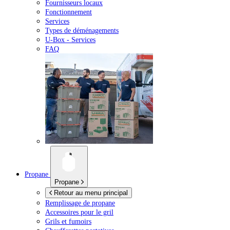
Fournisseurs locaux
Fonctionnement
Services
Types de déménagements
U-Box -
Services
FAQ
Propane
Propane
Retour au menu principal
Remplissage de propane
Accessoires pour le gril
Grils et fumoirs