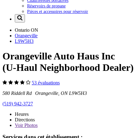
Chaufferettes portatives
Réservoirs de propane
Pièces et accessoires pour réservoir
Ontario
ON
Orangeville
L9W5H3
Orangeville Auto Haus Inc
(U-Haul Neighborhood Dealer)
53 évaluations
580 Riddell Rd Orangeville, ON L9W5H3
(519) 942-3727
Heures
Directions
Voir
Photos
Services dans cet établissement :