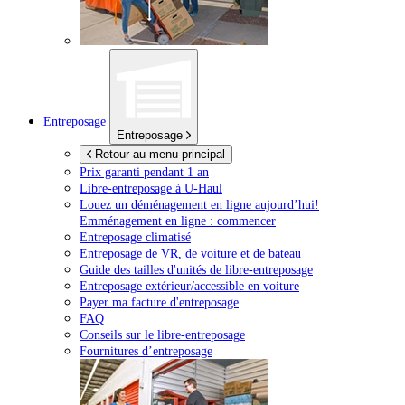
Entreposage
Entreposage
Retour au menu principal
Prix garanti pendant 1 an
Libre-entreposage à
U-Haul
Louez un déménagement en ligne aujourd’hui!
Emménagement en ligne : commencer
Entreposage climatisé
Entreposage de VR, de voiture et de bateau
Guide des tailles d'unités de libre-entreposage
Entreposage extérieur/accessible en voiture
Payer ma facture d'entreposage
FAQ
Conseils sur le libre-entreposage
Fournitures d’entreposage