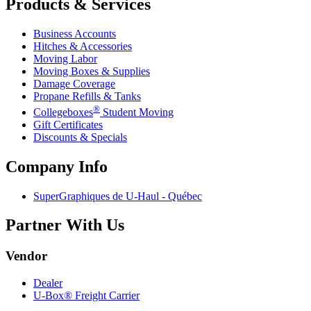
Products & Services
Business Accounts
Hitches & Accessories
Moving Labor
Moving Boxes & Supplies
Damage Coverage
Propane Refills & Tanks
®
Collegeboxes
Student Moving
Gift Certificates
Discounts & Specials
Company Info
SuperGraphiques de
U-Haul
- Québec
Partner With Us
Vendor
Dealer
U-Box® Freight Carrier