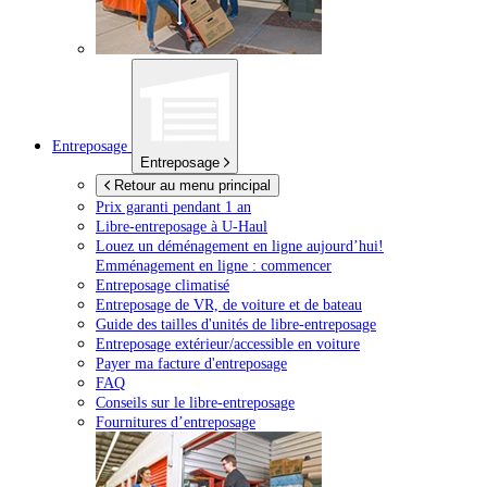
Entreposage
Entreposage
Retour au menu principal
Prix garanti pendant 1 an
Libre-entreposage à
U-Haul
Louez un déménagement en ligne aujourd’hui!
Emménagement en ligne : commencer
Entreposage climatisé
Entreposage de VR, de voiture et de bateau
Guide des tailles d'unités de libre-entreposage
Entreposage extérieur/accessible en voiture
Payer ma facture d'entreposage
FAQ
Conseils sur le libre-entreposage
Fournitures d’entreposage