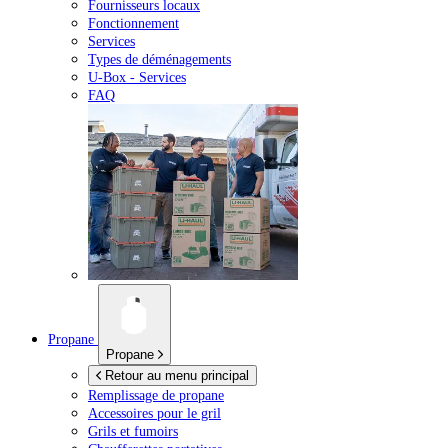
Fournisseurs locaux
Fonctionnement
Services
Types de déménagements
U-Box -
Services
FAQ
Propane
Propane
Retour au menu principal
Remplissage de propane
Accessoires pour le gril
Grils et fumoirs