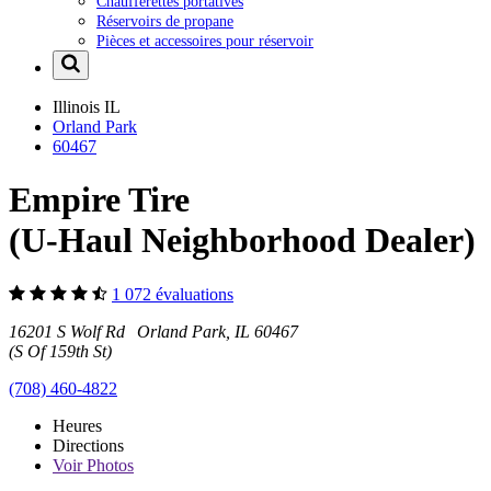
Chaufferettes portatives
Réservoirs de propane
Pièces et accessoires pour réservoir
Illinois
IL
Orland Park
60467
Empire Tire
(U-Haul Neighborhood Dealer)
1 072 évaluations
16201 S Wolf Rd Orland Park, IL 60467
(S Of 159th St)
(708) 460-4822
Heures
Directions
Voir
Photos