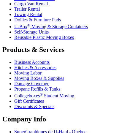
Cargo Van Rental
Trailer Rental
Towing Rental
Dollies & Furniture Pads
®
U-Box
Moving & Storage Containers
Self-Storage Units
Reusable Plastic Moving Boxes
Products & Services
Business Accounts
Hitches & Accessories
Moving Labor
Moving Boxes & Supplies
Damage Coverage
Propane Refills & Tanks
®
Collegeboxes
Student Moving
Gift Certificates
Discounts & Specials
Company Info
SuperGraphiques de
U-Haul
- Québec