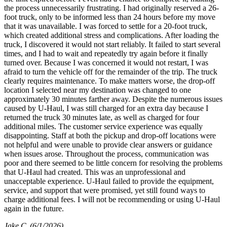
the process unnecessarily frustrating. I had originally reserved a 26-
foot truck, only to be informed less than 24 hours before my move
that it was unavailable. I was forced to settle for a 20-foot truck,
which created additional stress and complications. After loading the
truck, I discovered it would not start reliably. It failed to start several
times, and I had to wait and repeatedly try again before it finally
turned over. Because I was concerned it would not restart, I was
afraid to turn the vehicle off for the remainder of the trip. The truck
clearly requires maintenance. To make matters worse, the drop-off
location I selected near my destination was changed to one
approximately 30 minutes farther away. Despite the numerous issues
caused by U-Haul, I was still charged for an extra day because I
returned the truck 30 minutes late, as well as charged for four
additional miles. The customer service experience was equally
disappointing. Staff at both the pickup and drop-off locations were
not helpful and were unable to provide clear answers or guidance
when issues arose. Throughout the process, communication was
poor and there seemed to be little concern for resolving the problems
that U-Haul had created. This was an unprofessional and
unacceptable experience. U-Haul failed to provide the equipment,
service, and support that were promised, yet still found ways to
charge additional fees. I will not be recommending or using U-Haul
again in the future.
Jake C
(6/1/2026)