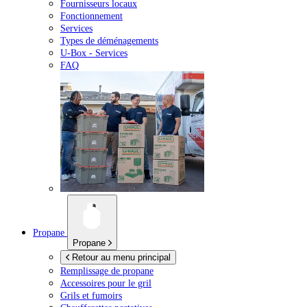
Fournisseurs locaux
Fonctionnement
Services
Types de déménagements
U-Box -
Services
FAQ
Propane
Propane
Retour au menu principal
Remplissage de propane
Accessoires pour le gril
Grils et fumoirs