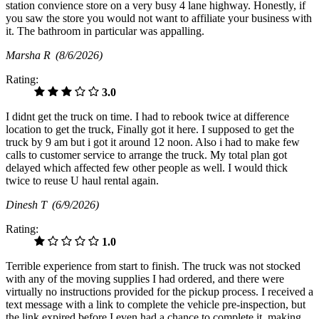
station convience store on a very busy 4 lane highway. Honestly, if
you saw the store you would not want to affiliate your business with
it. The bathroom in particular was appalling.
Marsha R
(8/6/2026)
Rating:
3.0
I didnt get the truck on time. I had to rebook twice at difference
location to get the truck, Finally got it here. I supposed to get the
truck by 9 am but i got it around 12 noon. Also i had to make few
calls to customer service to arrange the truck. My total plan got
delayed which affected few other people as well. I would thick
twice to reuse U haul rental again.
Dinesh T
(6/9/2026)
Rating:
1.0
Terrible experience from start to finish. The truck was not stocked
with any of the moving supplies I had ordered, and there were
virtually no instructions provided for the pickup process. I received a
text message with a link to complete the vehicle pre-inspection, but
the link expired before I even had a chance to complete it, making