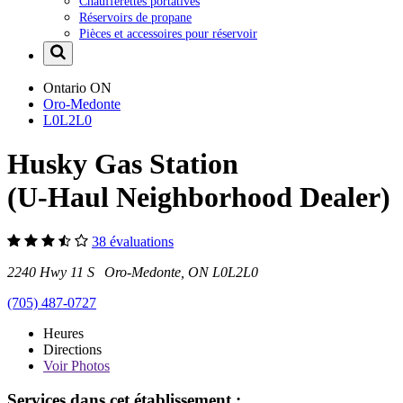
Chaufferettes portatives
Réservoirs de propane
Pièces et accessoires pour réservoir
Ontario
ON
Oro-Medonte
L0L2L0
Husky Gas Station
(U-Haul Neighborhood Dealer)
38 évaluations
2240 Hwy 11 S Oro-Medonte, ON L0L2L0
(705) 487-0727
Heures
Directions
Voir
Photos
Services dans cet établissement :