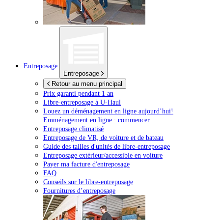
Entreposage
Entreposage
Retour au menu principal
Prix garanti pendant 1 an
Libre-entreposage à
U-Haul
Louez un déménagement en ligne aujourd’hui!
Emménagement en ligne : commencer
Entreposage climatisé
Entreposage de VR, de voiture et de bateau
Guide des tailles d'unités de libre-entreposage
Entreposage extérieur/accessible en voiture
Payer ma facture d'entreposage
FAQ
Conseils sur le libre-entreposage
Fournitures d’entreposage