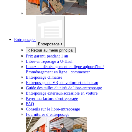
Entreposage
Entreposage
Retour au menu principal
Prix garanti pendant 1 an
Libre-entreposage à
U-Haul
Louez un déménagement en ligne aujourd’hui!
Emménagement en ligne : commencer
Entreposage climatisé
Entreposage de VR, de voiture et de bateau
Guide des tailles d'unités de libre-entreposage
Entreposage extérieur/accessible en voiture
Payer ma facture d'entreposage
FAQ
Conseils sur le libre-entreposage
Fournitures d’entreposage