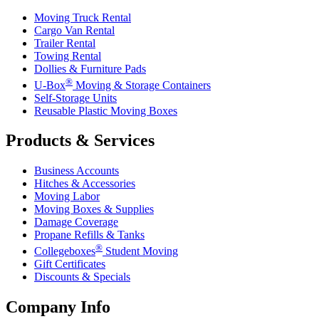
Moving Truck Rental
Cargo Van Rental
Trailer Rental
Towing Rental
Dollies & Furniture Pads
®
U-Box
Moving & Storage Containers
Self-Storage Units
Reusable Plastic Moving Boxes
Products & Services
Business Accounts
Hitches & Accessories
Moving Labor
Moving Boxes & Supplies
Damage Coverage
Propane Refills & Tanks
®
Collegeboxes
Student Moving
Gift Certificates
Discounts & Specials
Company Info