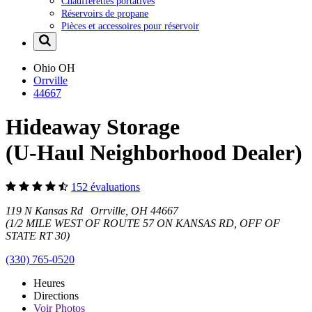
Chaufferettes portatives
Réservoirs de propane
Pièces et accessoires pour réservoir
Ohio
OH
Orrville
44667
Hideaway Storage
(U-Haul Neighborhood Dealer)
152 évaluations
119 N Kansas Rd Orrville, OH 44667
(1/2 MILE WEST OF ROUTE 57 ON KANSAS RD, OFF OF
STATE RT 30)
(330) 765-0520
Heures
Directions
Voir
Photos