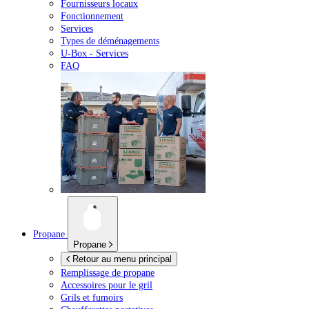
Fournisseurs locaux
Fonctionnement
Services
Types de déménagements
U-Box -
Services
FAQ
Propane
Propane
Retour au menu principal
Remplissage de propane
Accessoires pour le gril
Grils et fumoirs