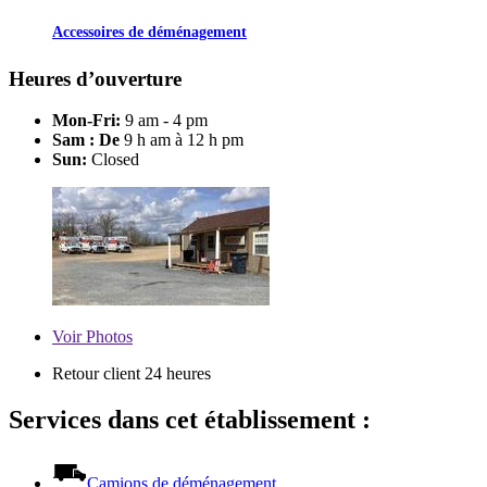
Accessoires de déménagement
Heures d’ouverture
Mon-Fri:
9 am - 4 pm
Sam : De
9 h am à 12 h pm
Sun:
Closed
Voir
Photos
Retour client 24 heures
Services dans cet établissement :
Camions de déménagement