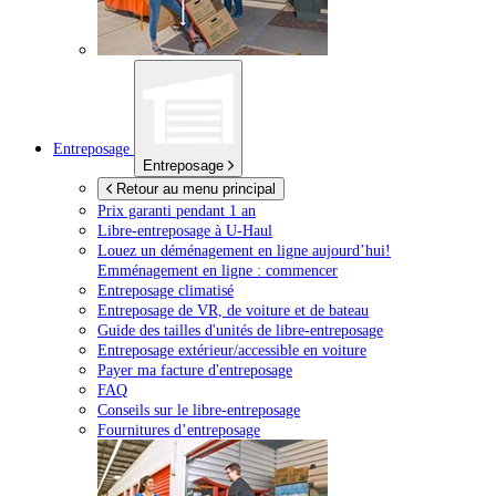
Entreposage
Entreposage
Retour au menu principal
Prix garanti pendant 1 an
Libre-entreposage à
U-Haul
Louez un déménagement en ligne aujourd’hui!
Emménagement en ligne : commencer
Entreposage climatisé
Entreposage de VR, de voiture et de bateau
Guide des tailles d'unités de libre-entreposage
Entreposage extérieur/accessible en voiture
Payer ma facture d'entreposage
FAQ
Conseils sur le libre-entreposage
Fournitures d’entreposage