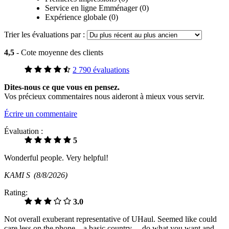
Service en ligne Emménager (0)
Expérience globale (0)
Trier les évaluations par :
4,5
- Cote moyenne des clients
2 790 évaluations
Dites-nous ce que vous en pensez.
Vos précieux commentaires nous aideront à mieux vous servir.
Écrire un commentaire
Évaluation :
5
Wonderful people. Very helpful!
KAMI S
(8/8/2026)
Rating:
3.0
Not overall exuberant representative of UHaul. Seemed like could
care less on the phone…a basic country….do what you want and