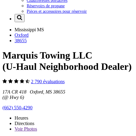
Chaufferettes portatives
Réservoirs de propane
Pièces et accessoires pour réservoir
Mississippi
MS
Oxford
38655
Marquis Towing LLC
(U-Haul Neighborhood Dealer)
2 790 évaluations
17A CR 418 Oxford, MS 38655
(@ Hwy 6)
(662) 550-4290
Heures
Directions
Voir
Photos