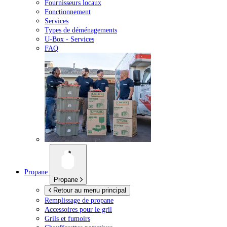
Fournisseurs locaux
Fonctionnement
Services
Types de déménagements
U-Box -
Services
FAQ
Propane
Propane
Retour au menu principal
Remplissage de propane
Accessoires pour le gril
Grils et fumoirs