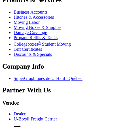
Products & Services
Business Accounts
Hitches & Accessories
Moving Labor
Moving Boxes & Supplies
Damage Coverage
Propane Refills & Tanks
®
Collegeboxes
Student Moving
Gift Certificates
Discounts & Specials
Company Info
SuperGraphiques de
U-Haul
- Québec
Partner With Us
Vendor
Dealer
U-Box® Freight Carrier