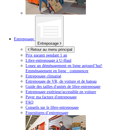
Entreposage
Entreposage
Retour au menu principal
Prix garanti pendant 1 an
Libre-entreposage à
U-Haul
Louez un déménagement en ligne aujourd’hui!
Emménagement en ligne : commencer
Entreposage climatisé
Entreposage de VR, de voiture et de bateau
Guide des tailles d'unités de libre-entreposage
Entreposage extérieur/accessible en voiture
Payer ma facture d'entreposage
FAQ
Conseils sur le libre-entreposage
Fournitures d’entreposage