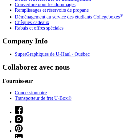
Couverture pour les dommages
Remplissages et réservoirs de propane
®
Déménagement au service des étudiants Collegeboxes
Chèques-cadeaux
Rabais et offres spéciales
Company Info
SuperGraphiques de
U-Haul
- Québec
Collaborez avec nous
Fournisseur
Concessionnaire
Transporteur de fret U-Box®