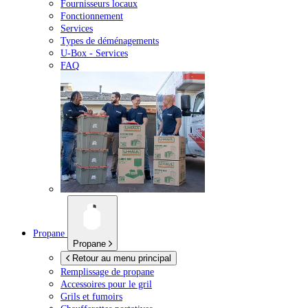
Fournisseurs locaux
Fonctionnement
Services
Types de déménagements
U-Box -
Services
FAQ
Propane
Propane
Retour au menu principal
Remplissage de propane
Accessoires pour le gril
Grils et fumoirs