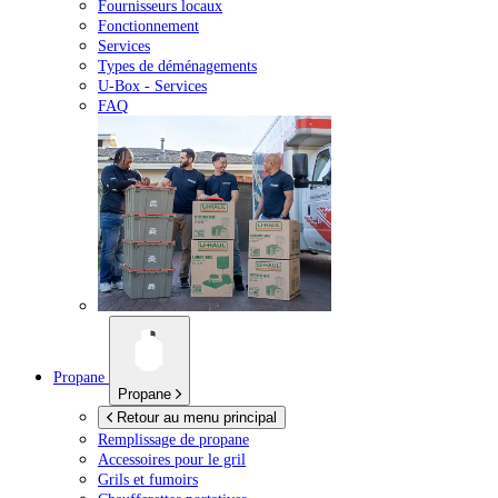
Fournisseurs locaux
Fonctionnement
Services
Types de déménagements
U-Box -
Services
FAQ
Propane
Propane
Retour au menu principal
Remplissage de propane
Accessoires pour le gril
Grils et fumoirs