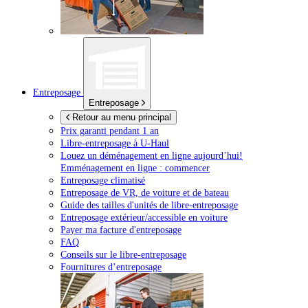
Entreposage
Entreposage
Retour au menu principal
Prix garanti pendant 1 an
Libre-entreposage à
U-Haul
Louez un déménagement en ligne aujourd’hui!
Emménagement en ligne : commencer
Entreposage climatisé
Entreposage de VR, de voiture et de bateau
Guide des tailles d'unités de libre-entreposage
Entreposage extérieur/accessible en voiture
Payer ma facture d'entreposage
FAQ
Conseils sur le libre-entreposage
Fournitures d’entreposage