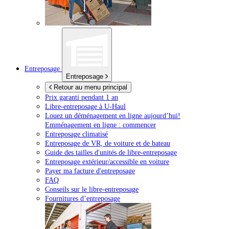
Entreposage
Entreposage
Retour au menu principal
Prix garanti pendant 1 an
Libre-entreposage à
U-Haul
Louez un déménagement en ligne aujourd’hui!
Emménagement en ligne : commencer
Entreposage climatisé
Entreposage de VR, de voiture et de bateau
Guide des tailles d'unités de libre-entreposage
Entreposage extérieur/accessible en voiture
Payer ma facture d'entreposage
FAQ
Conseils sur le libre-entreposage
Fournitures d’entreposage