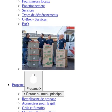
Fournisseurs locaux
Fonctionnement
Services
Types de déménagements
U-Box -
Services
FAQ
Propane
Propane
Retour au menu principal
Remplissage de propane
Accessoires pour le gril
Grils et fumoirs