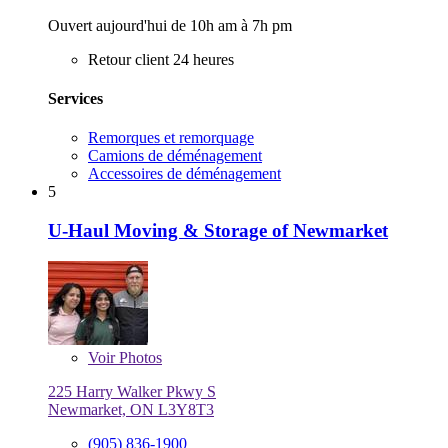
Ouvert aujourd'hui de 10h am à 7h pm
Retour client 24 heures
Services
Remorques et remorquage
Camions de déménagement
Accessoires de déménagement
5
U-Haul Moving & Storage of Newmarket
Voir
Photos
225 Harry Walker Pkwy S
Newmarket, ON L3Y8T3
(905) 836-1900