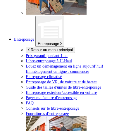
Entreposage
Entreposage
Retour au menu principal
Prix garanti pendant 1 an
Libre-entreposage à
U-Haul
Louez un déménagement en ligne aujourd’hui!
Emménagement en ligne : commencer
Entreposage climatisé
Entreposage de VR, de voiture et de bateau
Guide des tailles d'unités de libre-entreposage
Entreposage extérieur/accessible en voiture
Payer ma facture d'entreposage
FAQ
Conseils sur le libre-entreposage
Fournitures d’entreposage