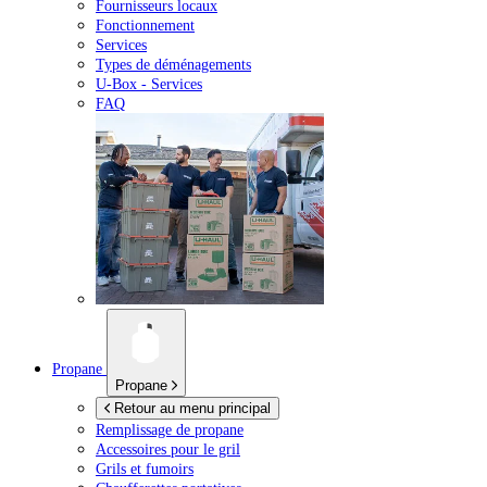
Fournisseurs locaux
Fonctionnement
Services
Types de déménagements
U-Box -
Services
FAQ
Propane
Propane
Retour au menu principal
Remplissage de propane
Accessoires pour le gril
Grils et fumoirs