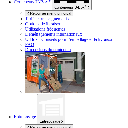
®
Conteneurs
U-Box
®
Conteneurs
U-Box
Retour au menu principal
Tarifs et renseignements
Options de livraison
Utilisations fréquentes
Déménagements internationaux
U-Box -
Conseils pour l’emballage et la livraison
FAQ
Dimensions du conteneur
Entreposage
Entreposage
Retour au menu principal