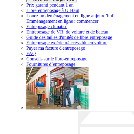
Prix garanti pendant 1 an
Libre-entreposage à
U-Haul
Louez un déménagement en ligne aujourd’hui!
Emménagement en ligne : commencer
Entreposage climatisé
Entreposage de VR, de voiture et de bateau
Guide des tailles d'unités de libre-entreposage
Entreposage extérieur/accessible en voiture
Payer ma facture d'entreposage
FAQ
Conseils sur le libre-entreposage
Fournitures d’entreposage