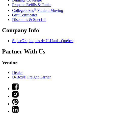
Damage Coverage
Propane Refills & Tanks
®
Collegeboxes
Student Moving
Gift Certificates
Discounts & Specials
Company Info
SuperGraphiques de
U-Haul
- Québec
Partner With Us
Vendor
Dealer
U-Box® Freight Carrier