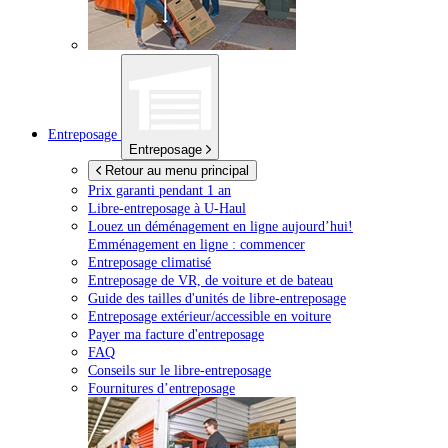
Entreposage
Entreposage
Retour au menu principal
Prix garanti pendant 1 an
Libre-entreposage à
U-Haul
Louez un déménagement en ligne aujourd’hui!
Emménagement en ligne : commencer
Entreposage climatisé
Entreposage de VR, de voiture et de bateau
Guide des tailles d'unités de libre-entreposage
Entreposage extérieur/accessible en voiture
Payer ma facture d'entreposage
FAQ
Conseils sur le libre-entreposage
Fournitures d’entreposage