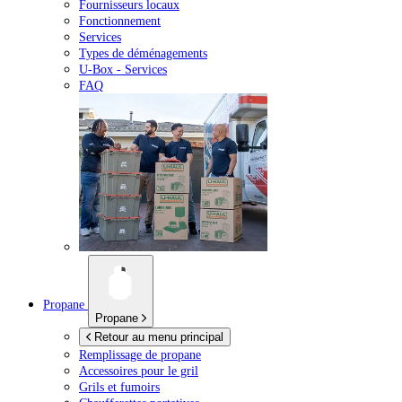
Fournisseurs locaux
Fonctionnement
Services
Types de déménagements
U-Box -
Services
FAQ
Propane
Propane
Retour au menu principal
Remplissage de propane
Accessoires pour le gril
Grils et fumoirs