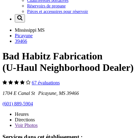
Chaufferettes portatives
Réservoirs de propane
Pièces et accessoires pour réservoir
Mississippi
MS
Picayune
39466
Bad Habitz Fabrication
(U-Haul Neighborhood Dealer)
67 évaluations
1704 E Canal St Picayune, MS 39466
(601) 889-5904
Heures
Directions
Voir
Photos
Services dans cet établissement :