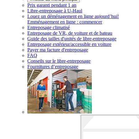
Prix garanti pendant 1 an
Libre-entreposage à
U-Haul
Louez un déménagement en ligne aujourd’hui!
Emménagement en ligne : commencer
Entreposage climatisé
Entreposage de VR, de voiture et de bateau
Guide des tailles d'unités de libre-entreposage
Entreposage extérieur/accessible en voiture
Payer ma facture d'entreposage
FAQ
Conseils sur le libre-entreposage
Fournitures d’entreposage