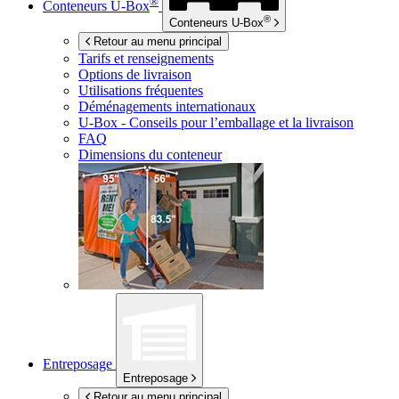
®
Conteneurs
U-Box
®
Conteneurs
U-Box
Retour au menu principal
Tarifs et renseignements
Options de livraison
Utilisations fréquentes
Déménagements internationaux
U-Box -
Conseils pour l’emballage et la livraison
FAQ
Dimensions du conteneur
Entreposage
Entreposage
Retour au menu principal