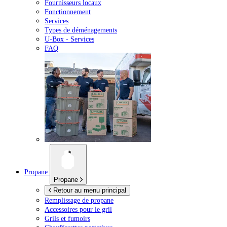
Fournisseurs locaux
Fonctionnement
Services
Types de déménagements
U-Box -
Services
FAQ
Propane
Propane
Retour au menu principal
Remplissage de propane
Accessoires pour le gril
Grils et fumoirs