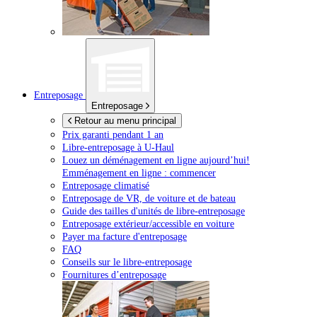
Entreposage
Entreposage
Retour au menu principal
Prix garanti pendant 1 an
Libre-entreposage à
U-Haul
Louez un déménagement en ligne aujourd’hui!
Emménagement en ligne : commencer
Entreposage climatisé
Entreposage de VR, de voiture et de bateau
Guide des tailles d'unités de libre-entreposage
Entreposage extérieur/accessible en voiture
Payer ma facture d'entreposage
FAQ
Conseils sur le libre-entreposage
Fournitures d’entreposage