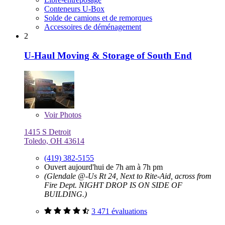
Conteneurs U-Box
Solde de camions et de remorques
Accessoires de déménagement
2
U-Haul Moving & Storage of South End
Voir
Photos
1415 S Detroit
Toledo, OH 43614
(419) 382-5155
Ouvert aujourd'hui de 7h am à 7h pm
(Glendale @-Us Rt 24, Next to Rite-Aid, across from
Fire Dept. NIGHT DROP IS ON SIDE OF
BUILDING.)
3 471 évaluations