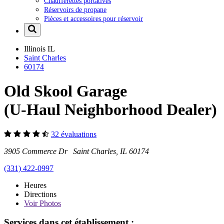
Chaufferettes portatives
Réservoirs de propane
Pièces et accessoires pour réservoir
Illinois
IL
Saint Charles
60174
Old Skool Garage
(U-Haul Neighborhood Dealer)
32 évaluations
3905 Commerce Dr Saint Charles, IL 60174
(331) 422-0997
Heures
Directions
Voir
Photos
Services dans cet établissement :