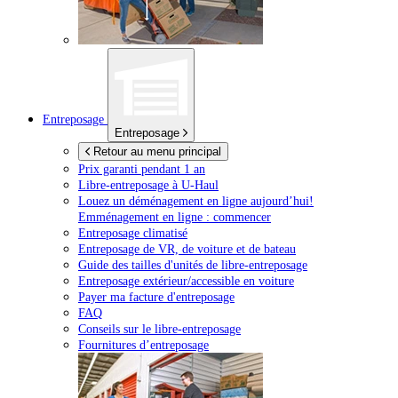
Entreposage
Entreposage
Retour au menu principal
Prix garanti pendant 1 an
Libre-entreposage à
U-Haul
Louez un déménagement en ligne aujourd’hui!
Emménagement en ligne : commencer
Entreposage climatisé
Entreposage de VR, de voiture et de bateau
Guide des tailles d'unités de libre-entreposage
Entreposage extérieur/accessible en voiture
Payer ma facture d'entreposage
FAQ
Conseils sur le libre-entreposage
Fournitures d’entreposage