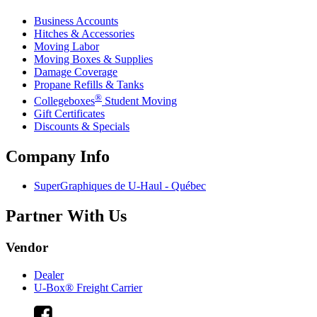
Business Accounts
Hitches & Accessories
Moving Labor
Moving Boxes & Supplies
Damage Coverage
Propane Refills & Tanks
®
Collegeboxes
Student Moving
Gift Certificates
Discounts & Specials
Company Info
SuperGraphiques de
U-Haul
- Québec
Partner With Us
Vendor
Dealer
U-Box® Freight Carrier