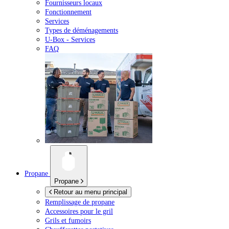
Fournisseurs locaux
Fonctionnement
Services
Types de déménagements
U-Box -
Services
FAQ
Propane
Propane
Retour au menu principal
Remplissage de propane
Accessoires pour le gril
Grils et fumoirs