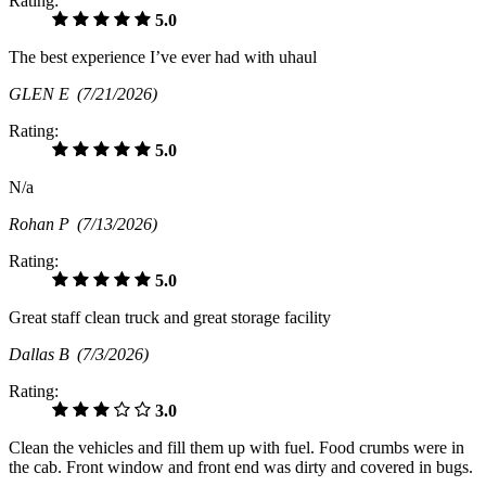
Rating:
5.0
The best experience I’ve ever had with uhaul
GLEN E
(7/21/2026)
Rating:
5.0
N/a
Rohan P
(7/13/2026)
Rating:
5.0
Great staff clean truck and great storage facility
Dallas B
(7/3/2026)
Rating:
3.0
Clean the vehicles and fill them up with fuel. Food crumbs were in
the cab. Front window and front end was dirty and covered in bugs.