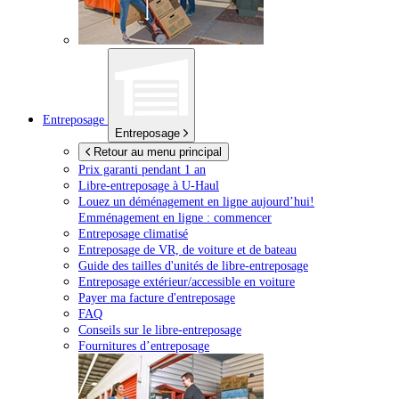
Entreposage
Entreposage
Retour au menu principal
Prix garanti pendant 1 an
Libre-entreposage à
U-Haul
Louez un déménagement en ligne aujourd’hui!
Emménagement en ligne : commencer
Entreposage climatisé
Entreposage de VR, de voiture et de bateau
Guide des tailles d'unités de libre-entreposage
Entreposage extérieur/accessible en voiture
Payer ma facture d'entreposage
FAQ
Conseils sur le libre-entreposage
Fournitures d’entreposage