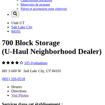
Chaufferettes portatives
Réservoirs de propane
Pièces et accessoires pour réservoir
Utah
UT
Salt Lake City
84101
700 Block Storage
(U-Haul Neighborhood Dealer)
105 évaluations
681 S 600 W Salt Lake City, UT 84101
(801) 326-0518
Heures
Directions
Voir
Photos
Services dans cet établissement :