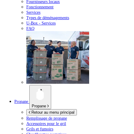
Fournisseurs locaux
Fonctionnement
Services
Types de déménagements
U-Box -
Services
FAQ
Propane
Propane
Retour au menu principal
Remplissage de propane
Accessoires pour le gril
Grils et fumoirs