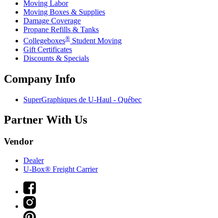
Moving Labor
Moving Boxes & Supplies
Damage Coverage
Propane Refills & Tanks
®
Collegeboxes
Student Moving
Gift Certificates
Discounts & Specials
Company Info
SuperGraphiques de
U-Haul
- Québec
Partner With Us
Vendor
Dealer
U-Box® Freight Carrier