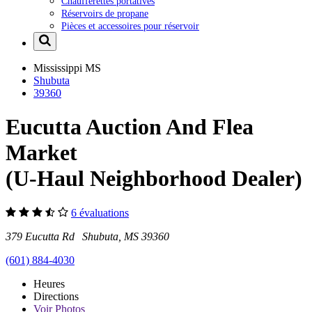
Chaufferettes portatives
Réservoirs de propane
Pièces et accessoires pour réservoir
Mississippi
MS
Shubuta
39360
Eucutta Auction And Flea
Market
(U-Haul Neighborhood Dealer)
6 évaluations
379 Eucutta Rd Shubuta, MS 39360
(601) 884-4030
Heures
Directions
Voir
Photos