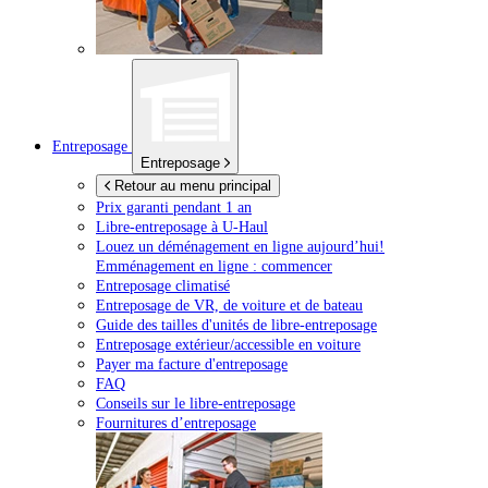
Entreposage
Entreposage
Retour au menu principal
Prix garanti pendant 1 an
Libre-entreposage à
U-Haul
Louez un déménagement en ligne aujourd’hui!
Emménagement en ligne : commencer
Entreposage climatisé
Entreposage de VR, de voiture et de bateau
Guide des tailles d'unités de libre-entreposage
Entreposage extérieur/accessible en voiture
Payer ma facture d'entreposage
FAQ
Conseils sur le libre-entreposage
Fournitures d’entreposage