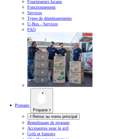
Fournisseurs locaux
Fonctionnement
Services
Types de déménagements
U-Box -
Services
FAQ
Propane
Propane
Retour au menu principal
Remplissage de propane
Accessoires pour le gril
Grils et fumoirs