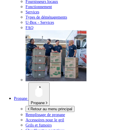
Fournisseurs locaux
Fonctionnement
Services
Types de déménagements
U-Box -
Services
FAQ
Propane
Propane
Retour au menu principal
Remplissage de propane
Accessoires pour le gril
Grils et fumoirs