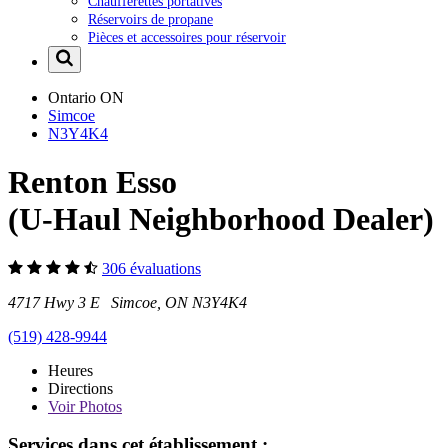
Chaufferettes portatives
Réservoirs de propane
Pièces et accessoires pour réservoir
Ontario
ON
Simcoe
N3Y4K4
Renton Esso
(U-Haul Neighborhood Dealer)
306 évaluations
4717 Hwy 3 E Simcoe, ON N3Y4K4
(519) 428-9944
Heures
Directions
Voir
Photos
Services dans cet établissement :