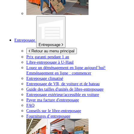
Entreposage
Entreposage
Retour au menu principal
Prix garanti pendant 1 an
Libre-entreposage à
U-Haul
Louez un déménagement en ligne aujourd’hui!
Emménagement en ligne : commencer
Entreposage climatisé
Entreposage de VR, de voiture et de bateau
Guide des tailles d'unités de libre-entreposage
Entreposage extérieur/accessible en voiture
Payer ma facture d'entreposage
FAQ
Conseils sur le libre-entreposage
Fournitures d’entreposage