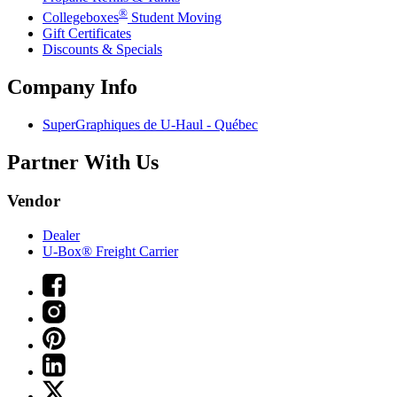
®
Collegeboxes
Student Moving
Gift Certificates
Discounts & Specials
Company Info
SuperGraphiques de
U-Haul
- Québec
Partner With Us
Vendor
Dealer
U-Box® Freight Carrier