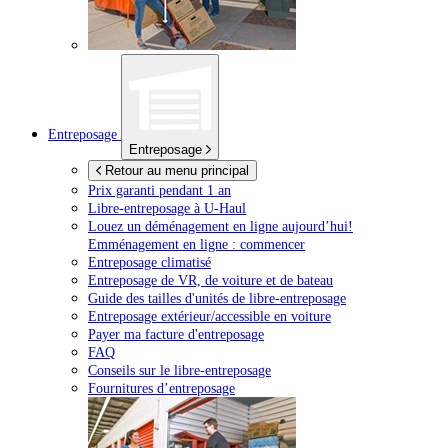
Entreposage
Entreposage
Retour au menu principal
Prix garanti pendant 1 an
Libre-entreposage à
U-Haul
Louez un déménagement en ligne aujourd’hui!
Emménagement en ligne : commencer
Entreposage climatisé
Entreposage de VR, de voiture et de bateau
Guide des tailles d'unités de libre-entreposage
Entreposage extérieur/accessible en voiture
Payer ma facture d'entreposage
FAQ
Conseils sur le libre-entreposage
Fournitures d’entreposage