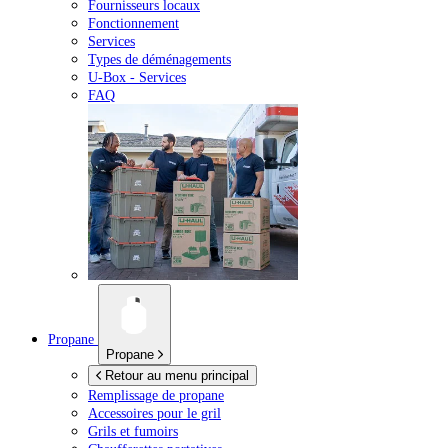
Fournisseurs locaux
Fonctionnement
Services
Types de déménagements
U-Box -
Services
FAQ
Propane
Propane
Retour au menu principal
Remplissage de propane
Accessoires pour le gril
Grils et fumoirs