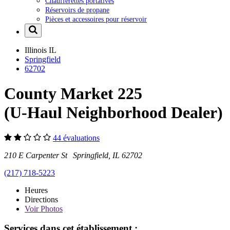
Chaufferettes portatives
Réservoirs de propane
Pièces et accessoires pour réservoir
Illinois
IL
Springfield
62702
County Market 225
(U-Haul Neighborhood Dealer)
44 évaluations
210 E Carpenter St Springfield, IL 62702
(217) 718-5223
Heures
Directions
Voir
Photos
Services dans cet établissement :