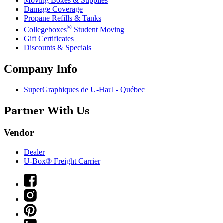
Moving Boxes & Supplies
Damage Coverage
Propane Refills & Tanks
®
Collegeboxes
Student Moving
Gift Certificates
Discounts & Specials
Company Info
SuperGraphiques de
U-Haul
- Québec
Partner With Us
Vendor
Dealer
U-Box® Freight Carrier