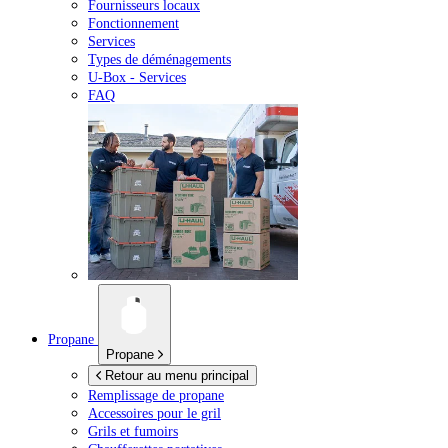
Fournisseurs locaux
Fonctionnement
Services
Types de déménagements
U-Box -
Services
FAQ
Propane
Propane
Retour au menu principal
Remplissage de propane
Accessoires pour le gril
Grils et fumoirs