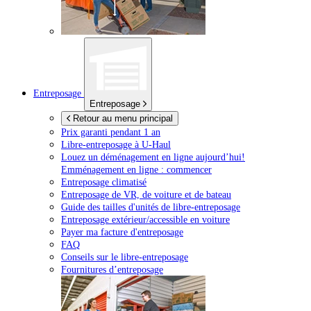
Entreposage
Entreposage
Retour au menu principal
Prix garanti pendant 1 an
Libre-entreposage à
U-Haul
Louez un déménagement en ligne aujourd’hui!
Emménagement en ligne : commencer
Entreposage climatisé
Entreposage de VR, de voiture et de bateau
Guide des tailles d'unités de libre-entreposage
Entreposage extérieur/accessible en voiture
Payer ma facture d'entreposage
FAQ
Conseils sur le libre-entreposage
Fournitures d’entreposage