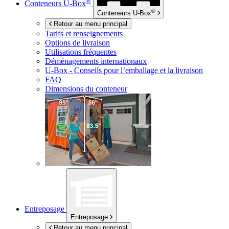
®
Conteneurs
U-Box
®
Conteneurs
U-Box
Retour au menu principal
Tarifs et renseignements
Options de livraison
Utilisations fréquentes
Déménagements internationaux
U-Box -
Conseils pour l’emballage et la livraison
FAQ
Dimensions du conteneur
Entreposage
Entreposage
Retour au menu principal