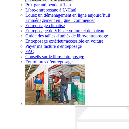
Prix garanti pendant 1 an
Libre-entreposage à
U-Haul
Louez un déménagement en ligne aujourd’hui!
Emménagement en ligne : commencer
Entreposage climatisé
Entreposage de VR, de voiture et de bateau
Guide des tailles d'unités de libre-entreposage
Entreposage extérieur/accessible en voiture
Payer ma facture d'entreposage
FAQ
Conseils sur le libre-entreposage
Fournitures d’entreposage