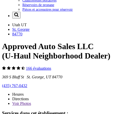
Chaufferettes portatives
Réservoirs de propane
Pièces et accessoires pour réservoir
Utah
UT
St. George
84770
Approved Auto Sales LLC
(U-Haul Neighborhood Dealer)
166 évaluations
369 S Bluff St St. George, UT 84770
(435) 767-0432
Heures
Directions
Voir
Photos
Services dans cet établissement :