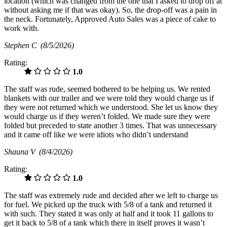
location (which was changed from the one that I asked to drop off at
without asking me if that was okay). So, the drop-off was a pain in
the neck. Fortunately, Approved Auto Sales was a piece of cake to
work with.
Stephen C
(8/5/2026)
Rating:
1.0
The staff was rude, seemed bothered to be helping us. We rented
blankets with our trailer and we were told they would charge us if
they were not returned which we understood. She let us know they
would charge us if they weren’t folded. We made sure they were
folded but preceded to state another 3 times. That was unnecessary
and it came off like we were idiots who didn’t understand
Shauna V
(8/4/2026)
Rating:
1.0
The staff was extremely rude and decided after we left to charge us
for fuel. We picked up the truck with 5/8 of a tank and returned it
with such. They stated it was only at half and it took 11 gallons to
get it back to 5/8 of a tank which there in itself proves it wasn’t