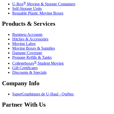
®
U-Box
Moving & Storage Containers
Self-Storage Units
Reusable Plastic Moving Boxes
Products & Services
Business Accounts
Hitches & Accessories
Moving Labor
Moving Boxes & Supplies
Damage Coverage
Propane Refills & Tanks
®
Collegeboxes
Student Moving
Gift Certificates
Discounts & Specials
Company Info
SuperGraphiques de
U-Haul
- Québec
Partner With Us