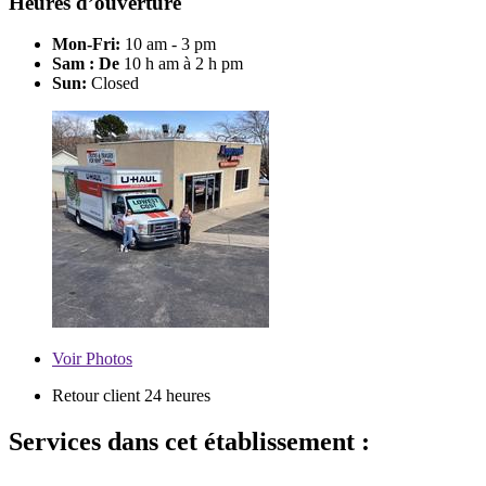
Heures d’ouverture
Mon-Fri:
10 am - 3 pm
Sam : De
10 h am à 2 h pm
Sun:
Closed
Voir
Photos
Retour client 24 heures
Services dans cet établissement :