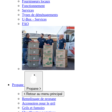
Fournisseurs locaux
Fonctionnement
Services
Types de déménagements
U-Box -
Services
FAQ
Propane
Propane
Retour au menu principal
Remplissage de propane
Accessoires pour le gril
Grils et fumoirs