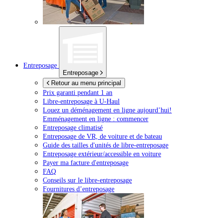
Entreposage
Entreposage
Retour au menu principal
Prix garanti pendant 1 an
Libre-entreposage à
U-Haul
Louez un déménagement en ligne aujourd’hui!
Emménagement en ligne : commencer
Entreposage climatisé
Entreposage de VR, de voiture et de bateau
Guide des tailles d'unités de libre-entreposage
Entreposage extérieur/accessible en voiture
Payer ma facture d'entreposage
FAQ
Conseils sur le libre-entreposage
Fournitures d’entreposage