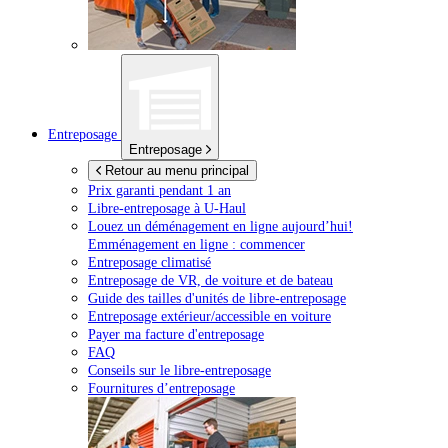
Entreposage
Entreposage
Retour au menu principal
Prix garanti pendant 1 an
Libre-entreposage à
U-Haul
Louez un déménagement en ligne aujourd’hui!
Emménagement en ligne : commencer
Entreposage climatisé
Entreposage de VR, de voiture et de bateau
Guide des tailles d'unités de libre-entreposage
Entreposage extérieur/accessible en voiture
Payer ma facture d'entreposage
FAQ
Conseils sur le libre-entreposage
Fournitures d’entreposage