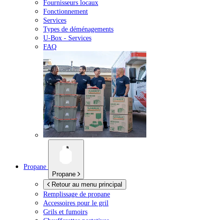
Fournisseurs locaux
Fonctionnement
Services
Types de déménagements
U-Box -
Services
FAQ
Propane
Propane
Retour au menu principal
Remplissage de propane
Accessoires pour le gril
Grils et fumoirs