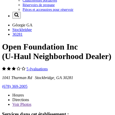
Chaufferettes portatives
Réservoirs de propane
Pièces et accessoires pour réservoir
Géorgie
GA
Stockbridge
30281
Open Foundation Inc
(U-Haul Neighborhood Dealer)
5 évaluations
1041 Thurman Rd Stockbridge, GA 30281
(678) 369-2005
Heures
Directions
Voir
Photos
Services dans cet établissement :