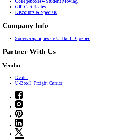
Collegeboxes
Student Moving
Gift Certificates
Discounts & Specials
Company Info
SuperGraphiques de
U-Haul
- Québec
Partner With Us
Vendor
Dealer
U-Box® Freight Carrier