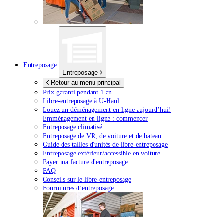
Entreposage
Entreposage
Retour au menu principal
Prix garanti pendant 1 an
Libre-entreposage à
U-Haul
Louez un déménagement en ligne aujourd’hui!
Emménagement en ligne : commencer
Entreposage climatisé
Entreposage de VR, de voiture et de bateau
Guide des tailles d'unités de libre-entreposage
Entreposage extérieur/accessible en voiture
Payer ma facture d'entreposage
FAQ
Conseils sur le libre-entreposage
Fournitures d’entreposage