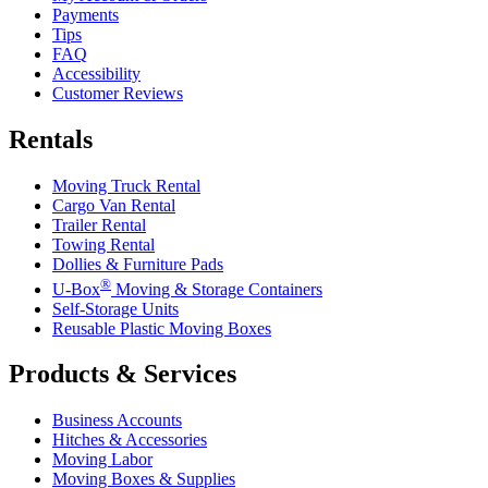
Payments
Tips
FAQ
Accessibility
Customer Reviews
Rentals
Moving Truck Rental
Cargo Van Rental
Trailer Rental
Towing Rental
Dollies & Furniture Pads
®
U-Box
Moving & Storage Containers
Self-Storage Units
Reusable Plastic Moving Boxes
Products & Services
Business Accounts
Hitches & Accessories
Moving Labor
Moving Boxes & Supplies