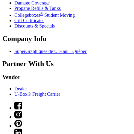
Damage Coverage
Propane Refills & Tanks
®
Collegeboxes
Student Moving
Gift Certificates
Discounts & Specials
Company Info
SuperGraphiques de
U-Haul
- Québec
Partner With Us
Vendor
Dealer
U-Box® Freight Carrier