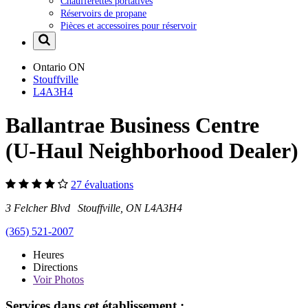
Chaufferettes portatives
Réservoirs de propane
Pièces et accessoires pour réservoir
Ontario
ON
Stouffville
L4A3H4
Ballantrae Business Centre
(U-Haul Neighborhood Dealer)
27 évaluations
3 Felcher Blvd Stouffville, ON L4A3H4
(365) 521-2007
Heures
Directions
Voir
Photos
Services dans cet établissement :