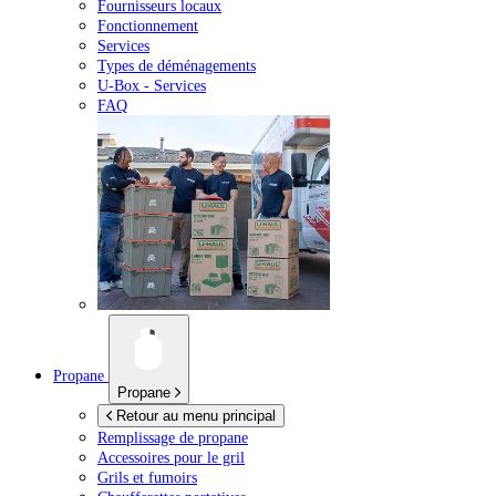
Fournisseurs locaux
Fonctionnement
Services
Types de déménagements
U-Box -
Services
FAQ
Propane
Propane
Retour au menu principal
Remplissage de propane
Accessoires pour le gril
Grils et fumoirs