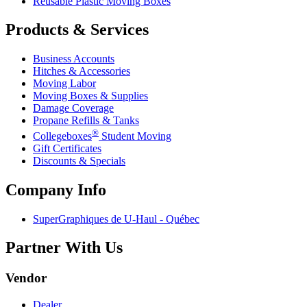
Reusable Plastic Moving Boxes
Products & Services
Business Accounts
Hitches & Accessories
Moving Labor
Moving Boxes & Supplies
Damage Coverage
Propane Refills & Tanks
®
Collegeboxes
Student Moving
Gift Certificates
Discounts & Specials
Company Info
SuperGraphiques de
U-Haul
- Québec
Partner With Us
Vendor
Dealer