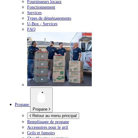
Fournisseurs locaux
Fonctionnement
Services
Types de déménagements
U-Box -
Services
FAQ
Propane
Propane
Retour au menu principal
Remplissage de propane
Accessoires pour le gril
Grils et fumoirs