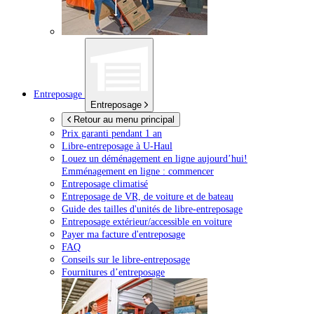
Entreposage
Entreposage
Retour au menu principal
Prix garanti pendant 1 an
Libre-entreposage à
U-Haul
Louez un déménagement en ligne aujourd’hui!
Emménagement en ligne : commencer
Entreposage climatisé
Entreposage de VR, de voiture et de bateau
Guide des tailles d'unités de libre-entreposage
Entreposage extérieur/accessible en voiture
Payer ma facture d'entreposage
FAQ
Conseils sur le libre-entreposage
Fournitures d’entreposage