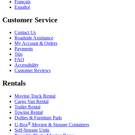
Français
Español
Customer Service
Contact Us
Roadside Assistance
My Account & Orders
Payments
Tips
FAQ
Accessibility
Customer Reviews
Rentals
Moving Truck Rental
Cargo Van Rental
Trailer Rental
Towing Rental
Dollies & Furniture Pads
®
U-Box
Moving & Storage Containers
Self-Storage Units