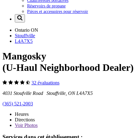
Chaufferettes portatives
Réservoirs de propane
Pièces et accessoires pour réservoir
Ontario
ON
Stouffville
L4A7X5
Mangosky
(U-Haul Neighborhood Dealer)
32 évaluations
4031 Stoufville Road Stouffville, ON L4A7X5
(365) 521-2003
Heures
Directions
Voir
Photos
Services dans cet établissement :