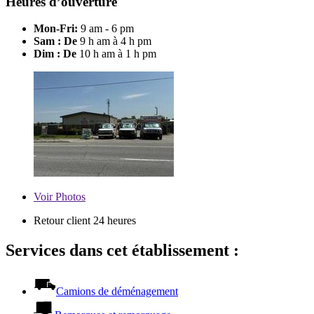
Heures d’ouverture
Mon-Fri:
9 am - 6 pm
Sam : De
9 h am à 4 h pm
Dim : De
10 h am à 1 h pm
Voir
Photos
Retour client 24 heures
Services dans cet établissement :
Camions de déménagement