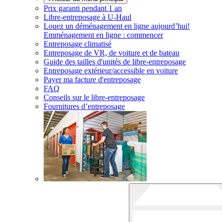
Prix garanti pendant 1 an
Libre-entreposage à
U-Haul
Louez un déménagement en ligne aujourd’hui!
Emménagement en ligne : commencer
Entreposage climatisé
Entreposage de VR, de voiture et de bateau
Guide des tailles d'unités de libre-entreposage
Entreposage extérieur/accessible en voiture
Payer ma facture d'entreposage
FAQ
Conseils sur le libre-entreposage
Fournitures d’entreposage