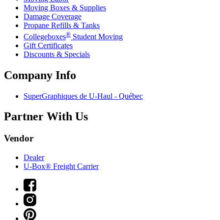
Moving Boxes & Supplies
Damage Coverage
Propane Refills & Tanks
®
Collegeboxes
Student Moving
Gift Certificates
Discounts & Specials
Company Info
SuperGraphiques de
U-Haul
- Québec
Partner With Us
Vendor
Dealer
U-Box® Freight Carrier