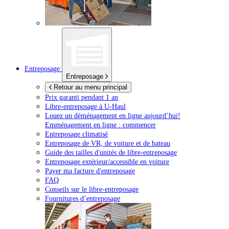
Entreposage
Entreposage
Retour au menu principal
Prix garanti pendant 1 an
Libre-entreposage à
U-Haul
Louez un déménagement en ligne aujourd’hui!
Emménagement en ligne : commencer
Entreposage climatisé
Entreposage de VR, de voiture et de bateau
Guide des tailles d'unités de libre-entreposage
Entreposage extérieur/accessible en voiture
Payer ma facture d'entreposage
FAQ
Conseils sur le libre-entreposage
Fournitures d’entreposage