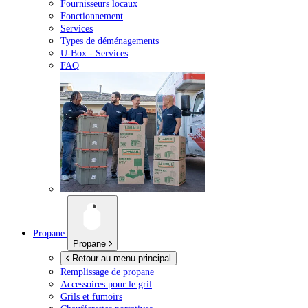
Fournisseurs locaux
Fonctionnement
Services
Types de déménagements
U-Box -
Services
FAQ
Propane
Propane
Retour au menu principal
Remplissage de propane
Accessoires pour le gril
Grils et fumoirs