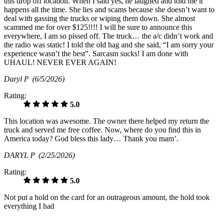
this drop off location. When I said yes, he laughed and told me it
happens all the time. She lies and scams because she doesn’t want to
deal with gassing the trucks or wiping them down. She almost
scammed me for over $125!!!! I will be sure to announce this
everywhere, I am so pissed off. The truck… the a/c didn’t work and
the radio was static! I told the old hag and she said, “I am sorry your
experience wasn’t the best”. Sarcasm sucks! I am done with
UHAUL! NEVER EVER AGAIN!
Daryl P
(6/5/2026)
Rating:
5.0
This location was awesome. The owner there helped my return the
truck and served me free coffee. Now, where do you find this in
America today? God bless this lady… Thank you mam’.
DARYL P
(2/25/2026)
Rating:
5.0
Not put a hold on the card for an outrageous amount, the hold took
everything I had