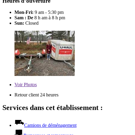
Heures d’ouverture
Mon-Fri:
9 am - 5:30 pm
Sam : De
8 h am à 8 h pm
Sun:
Closed
Voir
Photos
Retour client 24 heures
Services dans cet établissement :
Camions de déménagement