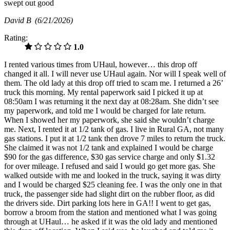
swept out good
David B
(6/21/2026)
Rating:
1.0
I rented various times from UHaul, however… this drop off
changed it all. I will never use UHaul again. Nor will I speak well of
them. The old lady at this drop off tried to scam me. I returned a 26’
truck this morning. My rental paperwork said I picked it up at
08:50am I was returning it the next day at 08:28am. She didn’t see
my paperwork, and told me I would be charged for late return.
When I showed her my paperwork, she said she wouldn’t charge
me. Next, I rented it at 1/2 tank of gas. I live in Rural GA, not many
gas stations. I put it at 1/2 tank then drove 7 miles to return the truck.
She claimed it was not 1/2 tank and explained I would be charge
$90 for the gas difference, $30 gas service charge and only $1.32
for over mileage. I refused and said I would go get more gas. She
walked outside with me and looked in the truck, saying it was dirty
and I would be charged $25 cleaning fee. I was the only one in that
truck, the passenger side had slight dirt on the rubber floor, as did
the drivers side. Dirt parking lots here in GA!! I went to get gas,
borrow a broom from the station and mentioned what I was going
through at UHaul… he asked if it was the old lady and mentioned