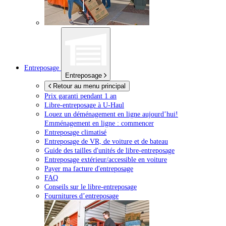
Entreposage
Entreposage
Retour au menu principal
Prix garanti pendant 1 an
Libre-entreposage à
U-Haul
Louez un déménagement en ligne aujourd’hui!
Emménagement en ligne : commencer
Entreposage climatisé
Entreposage de VR, de voiture et de bateau
Guide des tailles d'unités de libre-entreposage
Entreposage extérieur/accessible en voiture
Payer ma facture d'entreposage
FAQ
Conseils sur le libre-entreposage
Fournitures d’entreposage