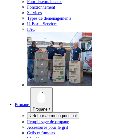
Fournisseurs locaux
Fonctionnement
Services
Types de déménagements
U-Box -
Services
FAQ
Propane
Propane
Retour au menu principal
Remplissage de propane
Accessoires pour le gril
Grils et fumoirs