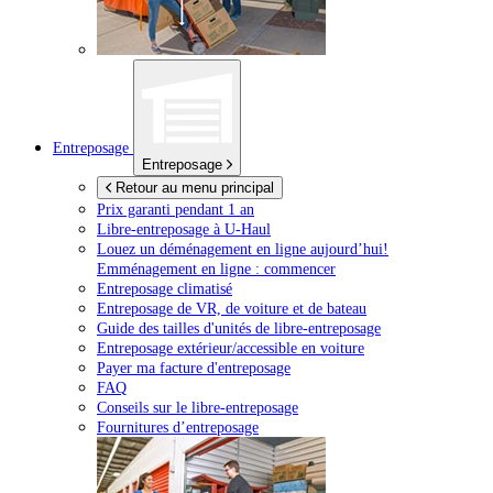
Entreposage
Entreposage
Retour au menu principal
Prix garanti pendant 1 an
Libre-entreposage à
U-Haul
Louez un déménagement en ligne aujourd’hui!
Emménagement en ligne : commencer
Entreposage climatisé
Entreposage de VR, de voiture et de bateau
Guide des tailles d'unités de libre-entreposage
Entreposage extérieur/accessible en voiture
Payer ma facture d'entreposage
FAQ
Conseils sur le libre-entreposage
Fournitures d’entreposage