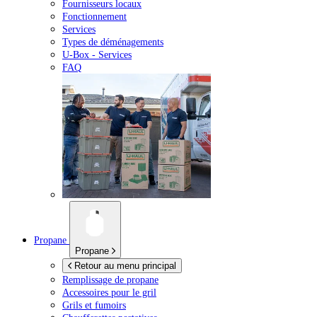
Fournisseurs locaux
Fonctionnement
Services
Types de déménagements
U-Box -
Services
FAQ
Propane
Propane
Retour au menu principal
Remplissage de propane
Accessoires pour le gril
Grils et fumoirs