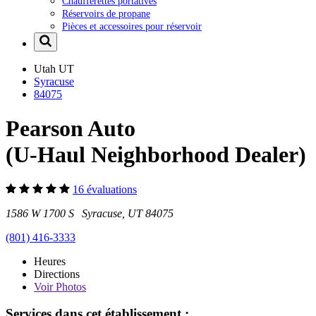
Chaufferettes portatives
Réservoirs de propane
Pièces et accessoires pour réservoir
Utah
UT
Syracuse
84075
Pearson Auto
(U-Haul Neighborhood Dealer)
16 évaluations
1586 W 1700 S Syracuse, UT 84075
(801) 416-3333
Heures
Directions
Voir
Photos
Services dans cet établissement :