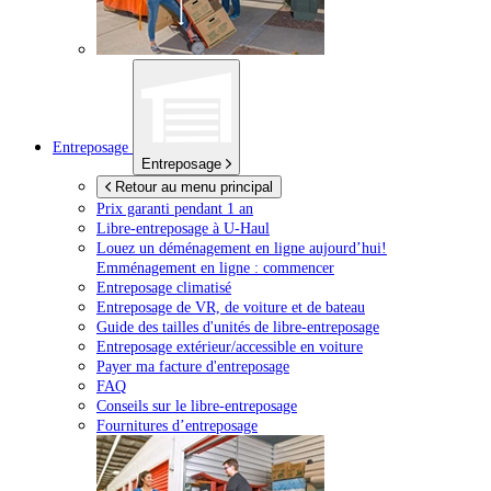
Entreposage
Entreposage
Retour au menu principal
Prix garanti pendant 1 an
Libre-entreposage à
U-Haul
Louez un déménagement en ligne aujourd’hui!
Emménagement en ligne : commencer
Entreposage climatisé
Entreposage de VR, de voiture et de bateau
Guide des tailles d'unités de libre-entreposage
Entreposage extérieur/accessible en voiture
Payer ma facture d'entreposage
FAQ
Conseils sur le libre-entreposage
Fournitures d’entreposage