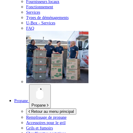
Fournisseurs locaux
Fonctionnement
Services
Types de déménagements
U-Box -
Services
FAQ
Propane
Propane
Retour au menu principal
Remplissage de propane
Accessoires pour le gril
Grils et fumoirs