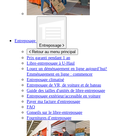
Entreposage
Entreposage
Retour au menu principal
Prix garanti pendant 1 an
Libre-entreposage à
U-Haul
Louez un déménagement en ligne aujourd’hui!
Emménagement en ligne : commencer
Entreposage climatisé
Entreposage de VR, de voiture et de bateau
Guide des tailles d'unités de libre-entreposage
Entreposage extérieur/accessible en voiture
Payer ma facture d'entreposage
FAQ
Conseils sur le libre-entreposage
Fournitures d’entreposage