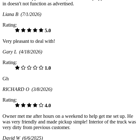
in doesn't not function as advertised.
Liana B
(7/1/2026)
Rating:
5.0
Very pleasant to deal with!
Gary L
(4/18/2026)
Rating:
1.0
Gh
RICHARD O
(3/8/2026)
Rating:
4.0
Owner met me after hours on a weekend to help get me set up. He
was very friendly and made pickup simple! Interior of the truck was
very dirty from previous customer.
David W
(6/6/2025)