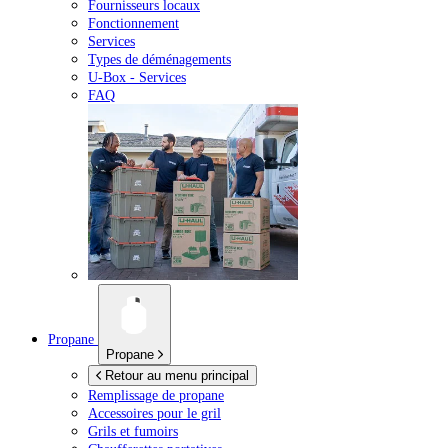
Fournisseurs locaux
Fonctionnement
Services
Types de déménagements
U-Box -
Services
FAQ
Propane
Propane
Retour au menu principal
Remplissage de propane
Accessoires pour le gril
Grils et fumoirs