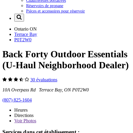
Chaufferettes portatives
Réservoirs de propane
Pièces et accessoires pour réservoir
Ontario
ON
Terrace Bay
P0T2W0
Back Forty Outdoor Essentials
(U-Haul Neighborhood Dealer)
30 évaluations
10A Overpass Rd Terrace Bay, ON P0T2W0
(807) 825-1604
Heures
Directions
Voir
Photos
Services dans cet établissement :