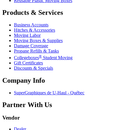
Reusable Plastic Moving Boxes
Products & Services
Business Accounts
Hitches & Accessories
Moving Labor
Moving Boxes & Supplies
Damage Coverage
Propane Refills & Tanks
®
Collegeboxes
Student Moving
Gift Certificates
Discounts & Specials
Company Info
SuperGraphiques de
U-Haul
- Québec
Partner With Us
Vendor
Dealer