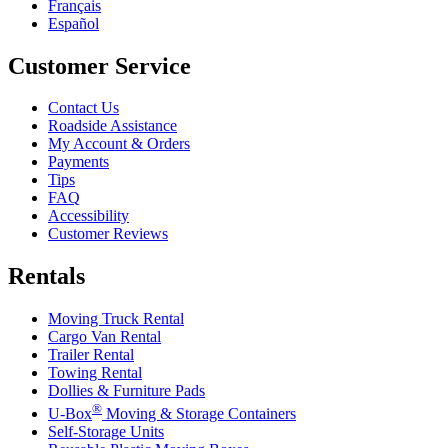
Français
Español
Customer Service
Contact Us
Roadside Assistance
My Account & Orders
Payments
Tips
FAQ
Accessibility
Customer Reviews
Rentals
Moving Truck Rental
Cargo Van Rental
Trailer Rental
Towing Rental
Dollies & Furniture Pads
®
U-Box
Moving & Storage Containers
Self-Storage Units