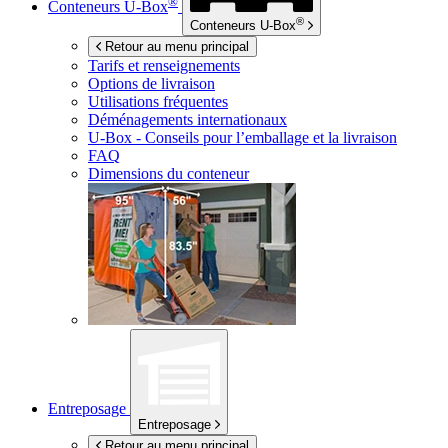
®
Conteneurs
U-Box
®
Conteneurs
U-Box
Retour au menu principal
Tarifs et renseignements
Options de livraison
Utilisations fréquentes
Déménagements internationaux
U-Box -
Conseils pour l’emballage et la livraison
FAQ
Dimensions du conteneur
Entreposage
Entreposage
Retour au menu principal