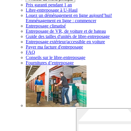
Prix garanti pendant 1 an
Libre-entreposage à
U-Haul
Louez un déménagement en ligne aujourd’hui!
Emménagement en ligne : commencer
Entreposage climatisé
Entreposage de VR, de voiture et de bateau
Guide des tailles d'unités de libre-entreposage
Entreposage extérieur/accessible en voiture
Payer ma facture d'entreposage
FAQ
Conseils sur le libre-entreposage
Fournitures d’entreposage