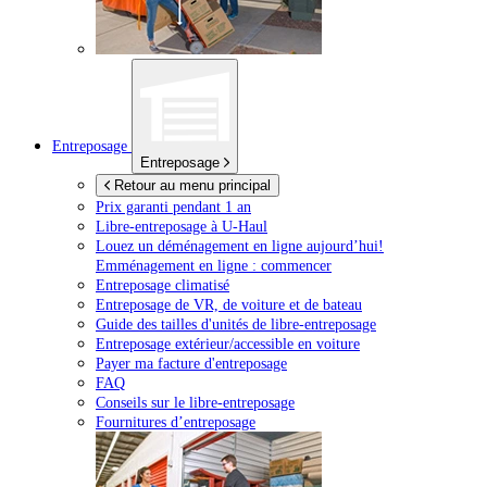
Entreposage
Entreposage
Retour au menu principal
Prix garanti pendant 1 an
Libre-entreposage à
U-Haul
Louez un déménagement en ligne aujourd’hui!
Emménagement en ligne : commencer
Entreposage climatisé
Entreposage de VR, de voiture et de bateau
Guide des tailles d'unités de libre-entreposage
Entreposage extérieur/accessible en voiture
Payer ma facture d'entreposage
FAQ
Conseils sur le libre-entreposage
Fournitures d’entreposage