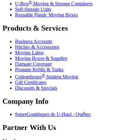
®
U-Box
Moving & Storage Containers
Self-Storage Units
Reusable Plastic Moving Boxes
Products & Services
Business Accounts
Hitches & Accessories
Moving Labor
Moving Boxes & Supplies
Damage Coverage
Propane Refills & Tanks
®
Collegeboxes
Student Moving
Gift Certificates
Discounts & Specials
Company Info
SuperGraphiques de
U-Haul
- Québec
Partner With Us