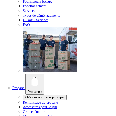
Fournisseurs locaux
Fonctionnement
Services
Types de déménagements
U-Box -
Services
FAQ
Propane
Propane
Retour au menu principal
Remplissage de propane
Accessoires pour le gril
Grils et fumoirs