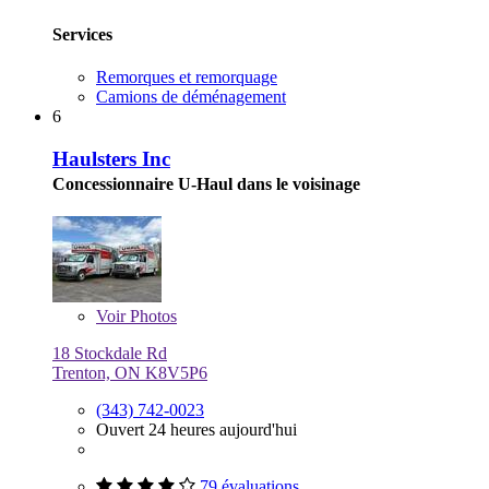
Services
Remorques et remorquage
Camions de déménagement
6
Haulsters Inc
Concessionnaire U-Haul dans le voisinage
Voir
Photos
18 Stockdale Rd
Trenton, ON K8V5P6
(343) 742-0023
Ouvert 24 heures aujourd'hui
79 évaluations