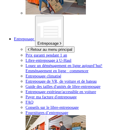
Entreposage
Entreposage
Retour au menu principal
Prix garanti pendant 1 an
Libre-entreposage à
U-Haul
Louez un déménagement en ligne aujourd’hui!
Emménagement en ligne : commencer
Entreposage climatisé
Entreposage de VR, de voiture et de bateau
Guide des tailles d'unités de libre-entreposage
Entreposage extérieur/accessible en voiture
Payer ma facture d'entreposage
FAQ
Conseils sur le libre-entreposage
Fournitures d’entreposage