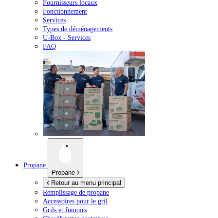
Fournisseurs locaux
Fonctionnement
Services
Types de déménagements
U-Box -
Services
FAQ
Propane
Propane
Retour au menu principal
Remplissage de propane
Accessoires pour le gril
Grils et fumoirs