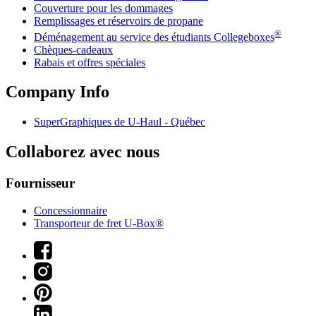
Couverture pour les dommages
Remplissages et réservoirs de propane
®
Déménagement au service des étudiants Collegeboxes
Chèques-cadeaux
Rabais et offres spéciales
Company Info
SuperGraphiques de
U-Haul
- Québec
Collaborez avec nous
Fournisseur
Concessionnaire
Transporteur de fret U-Box®