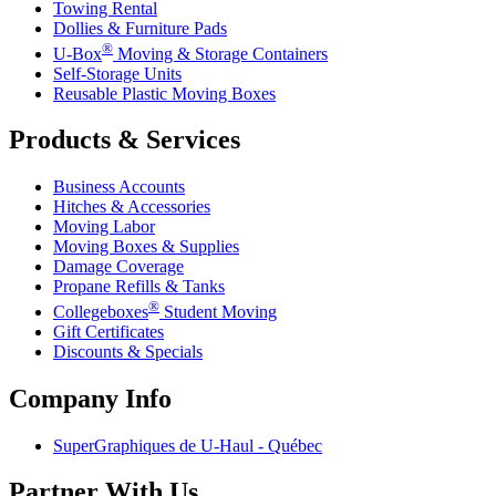
Towing Rental
Dollies & Furniture Pads
®
U-Box
Moving & Storage Containers
Self-Storage Units
Reusable Plastic Moving Boxes
Products & Services
Business Accounts
Hitches & Accessories
Moving Labor
Moving Boxes & Supplies
Damage Coverage
Propane Refills & Tanks
®
Collegeboxes
Student Moving
Gift Certificates
Discounts & Specials
Company Info
SuperGraphiques de
U-Haul
- Québec
Partner With Us