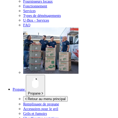
Fournisseurs locaux
Fonctionnement
Services
Types de déménagements
U-Box -
Services
FAQ
Propane
Propane
Retour au menu principal
Remplissage de propane
Accessoires pour le gril
Grils et fumoirs