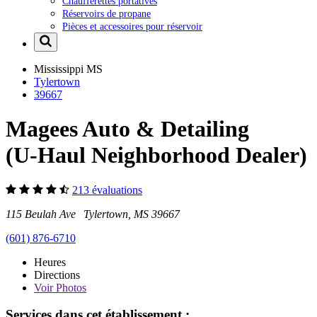
Chaufferettes portatives
Réservoirs de propane
Pièces et accessoires pour réservoir
Mississippi
MS
Tylertown
39667
Magees Auto & Detailing
(U-Haul Neighborhood Dealer)
213 évaluations
115 Beulah Ave Tylertown, MS 39667
(601) 876-6710
Heures
Directions
Voir
Photos
Services dans cet établissement :