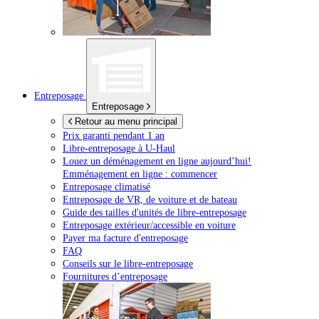
Entreposage
Entreposage
Retour au menu principal
Prix garanti pendant 1 an
Libre-entreposage à
U-Haul
Louez un déménagement en ligne aujourd’hui!
Emménagement en ligne : commencer
Entreposage climatisé
Entreposage de VR, de voiture et de bateau
Guide des tailles d'unités de libre-entreposage
Entreposage extérieur/accessible en voiture
Payer ma facture d'entreposage
FAQ
Conseils sur le libre-entreposage
Fournitures d’entreposage