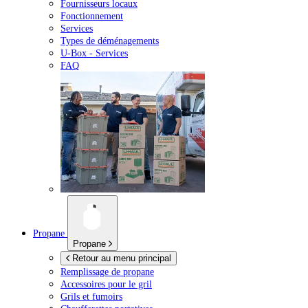
Fournisseurs locaux
Fonctionnement
Services
Types de déménagements
U-Box -
Services
FAQ
Propane
Propane
Retour au menu principal
Remplissage de propane
Accessoires pour le gril
Grils et fumoirs