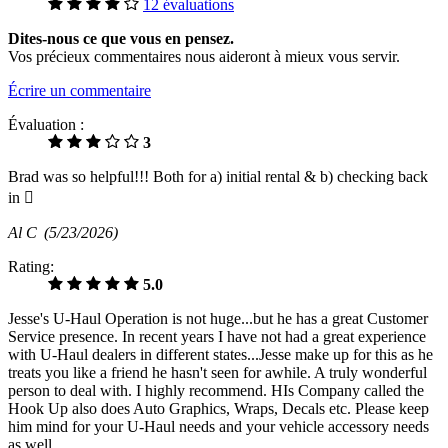
12 évaluations
Dites-nous ce que vous en pensez.
Vos précieux commentaires nous aideront à mieux vous servir.
Écrire un commentaire
Évaluation :
3
Brad was so helpful!!! Both for a) initial rental & b) checking back
in 
Al C
(5/23/2026)
Rating:
5.0
Jesse's U-Haul Operation is not huge...but he has a great Customer
Service presence. In recent years I have not had a great experience
with U-Haul dealers in different states...Jesse make up for this as he
treats you like a friend he hasn't seen for awhile. A truly wonderful
person to deal with. I highly recommend. HIs Company called the
Hook Up also does Auto Graphics, Wraps, Decals etc. Please keep
him mind for your U-Haul needs and your vehicle accessory needs
as well.