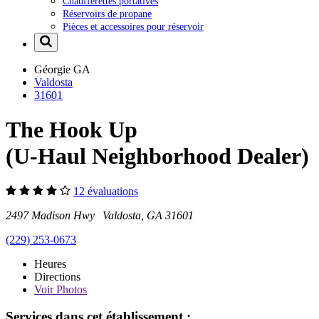
Chaufferettes portatives
Réservoirs de propane
Pièces et accessoires pour réservoir
Géorgie
GA
Valdosta
31601
The Hook Up
(U-Haul Neighborhood Dealer)
12 évaluations
2497 Madison Hwy Valdosta, GA 31601
(229) 253-0673
Heures
Directions
Voir
Photos
Services dans cet établissement :