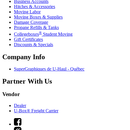
Business Accounts
Hitches & Accessories
Moving Labor
Moving Boxes & Supplies
Damage Coverage
Propane Refills & Tanks
®
Collegeboxes
Student Moving
Gift Certificates
Discounts & Specials
Company Info
SuperGraphiques de
U-Haul
- Québec
Partner With Us
Vendor
Dealer
U-Box® Freight Carrier