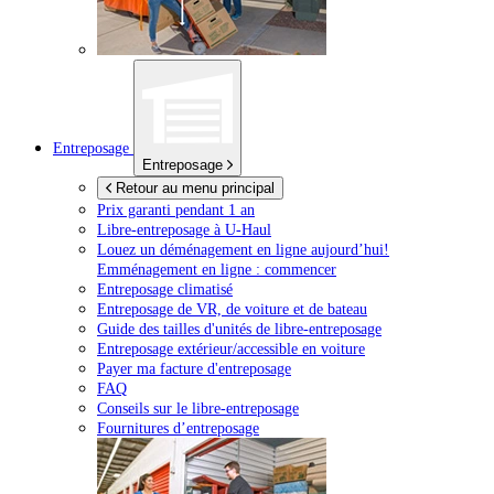
Entreposage
Entreposage
Retour au menu principal
Prix garanti pendant 1 an
Libre-entreposage à
U-Haul
Louez un déménagement en ligne aujourd’hui!
Emménagement en ligne : commencer
Entreposage climatisé
Entreposage de VR, de voiture et de bateau
Guide des tailles d'unités de libre-entreposage
Entreposage extérieur/accessible en voiture
Payer ma facture d'entreposage
FAQ
Conseils sur le libre-entreposage
Fournitures d’entreposage