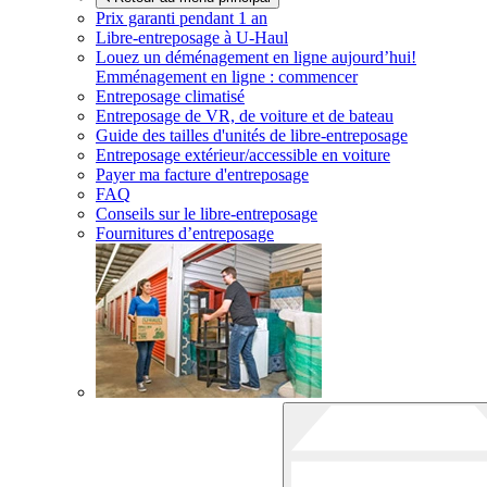
Prix garanti pendant 1 an
Libre-entreposage à
U-Haul
Louez un déménagement en ligne aujourd’hui!
Emménagement en ligne : commencer
Entreposage climatisé
Entreposage de VR, de voiture et de bateau
Guide des tailles d'unités de libre-entreposage
Entreposage extérieur/accessible en voiture
Payer ma facture d'entreposage
FAQ
Conseils sur le libre-entreposage
Fournitures d’entreposage