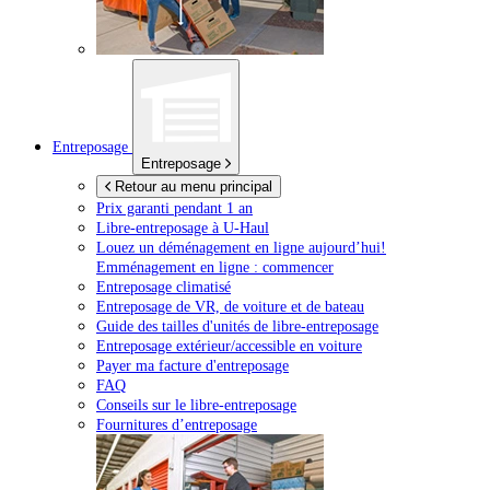
Entreposage
Entreposage
Retour au menu principal
Prix garanti pendant 1 an
Libre-entreposage à
U-Haul
Louez un déménagement en ligne aujourd’hui!
Emménagement en ligne : commencer
Entreposage climatisé
Entreposage de VR, de voiture et de bateau
Guide des tailles d'unités de libre-entreposage
Entreposage extérieur/accessible en voiture
Payer ma facture d'entreposage
FAQ
Conseils sur le libre-entreposage
Fournitures d’entreposage