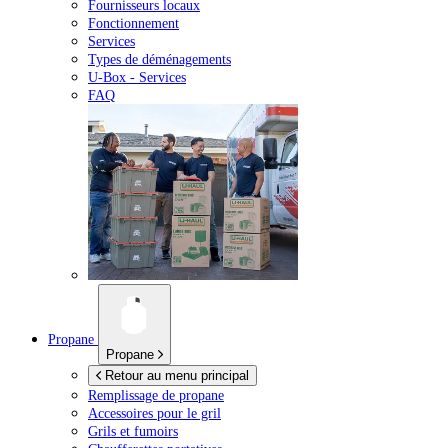
Fournisseurs locaux
Fonctionnement
Services
Types de déménagements
U-Box -
Services
FAQ
Propane
Propane
Retour au menu principal
Remplissage de propane
Accessoires pour le gril
Grils et fumoirs