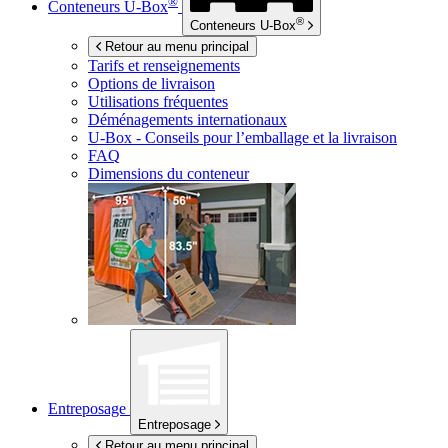
®
Conteneurs
U-Box
®
Conteneurs
U-Box
Retour au menu principal
Tarifs et renseignements
Options de livraison
Utilisations fréquentes
Déménagements internationaux
U-Box -
Conseils pour l’emballage et la livraison
FAQ
Dimensions du conteneur
Entreposage
Entreposage
Retour au menu principal