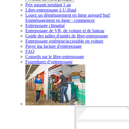
Prix garanti pendant 1 an
Libre-entreposage à
U-Haul
Louez un déménagement en ligne aujourd’hui!
Emménagement en ligne : commencer
Entreposage climatisé
Entreposage de VR, de voiture et de bateau
Guide des tailles d'unités de libre-entreposage
Entreposage extérieur/accessible en voiture
Payer ma facture d'entreposage
FAQ
Conseils sur le libre-entreposage
Fournitures d’entreposage