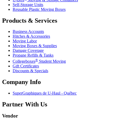
Self-Storage Units
Reusable Plastic Moving Boxes
Products & Services
Business Accounts
Hitches & Accessories
Moving Labor
Moving Boxes & Supplies
Damage Coverage
Propane Refills & Tanks
®
Collegeboxes
Student Moving
Gift Certificates
Discounts & Specials
Company Info
SuperGraphiques de
U-Haul
- Québec
Partner With Us
Vendor