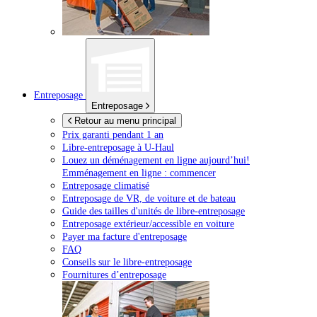
Entreposage
Entreposage
Retour au menu principal
Prix garanti pendant 1 an
Libre-entreposage à
U-Haul
Louez un déménagement en ligne aujourd’hui!
Emménagement en ligne : commencer
Entreposage climatisé
Entreposage de VR, de voiture et de bateau
Guide des tailles d'unités de libre-entreposage
Entreposage extérieur/accessible en voiture
Payer ma facture d'entreposage
FAQ
Conseils sur le libre-entreposage
Fournitures d’entreposage