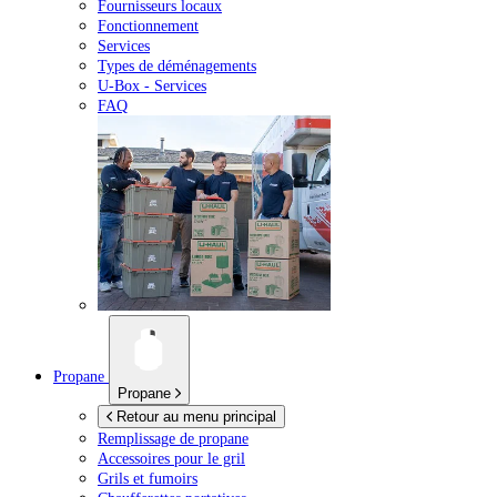
Fournisseurs locaux
Fonctionnement
Services
Types de déménagements
U-Box -
Services
FAQ
Propane
Propane
Retour au menu principal
Remplissage de propane
Accessoires pour le gril
Grils et fumoirs