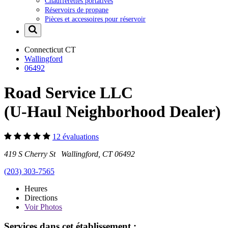
Chaufferettes portatives
Réservoirs de propane
Pièces et accessoires pour réservoir
Connecticut
CT
Wallingford
06492
Road Service LLC
(U-Haul Neighborhood Dealer)
12 évaluations
419 S Cherry St Wallingford, CT 06492
(203) 303-7565
Heures
Directions
Voir
Photos
Services dans cet établissement :