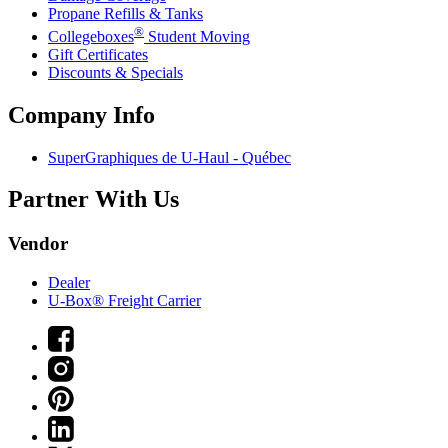
Propane Refills & Tanks
®
Collegeboxes
Student Moving
Gift Certificates
Discounts & Specials
Company Info
SuperGraphiques de
U-Haul
- Québec
Partner With Us
Vendor
Dealer
U-Box® Freight Carrier