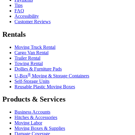
Tips
FAQ
Accessibility
Customer Reviews
Rentals
Moving Truck Rental
Cargo Van Rental
Trailer Rental
Towing Rental
Dollies & Furniture Pads
®
U-Box
Moving & Storage Containers
Self-Storage Units
Reusable Plastic Moving Boxes
Products & Services
Business Accounts
Hitches & Accessories
Moving Labor
Moving Boxes & Supplies
Damage Coverage