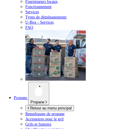
Fournisseurs locaux
Fonctionnement
Services
Types de déménagements
U-Box -
Services
FAQ
Propane
Propane
Retour au menu principal
Remplissage de propane
Accessoires pour le gril
Grils et fumoirs