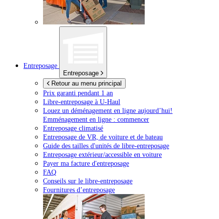
Entreposage
Entreposage
Retour au menu principal
Prix garanti pendant 1 an
Libre-entreposage à
U-Haul
Louez un déménagement en ligne aujourd’hui!
Emménagement en ligne : commencer
Entreposage climatisé
Entreposage de VR, de voiture et de bateau
Guide des tailles d'unités de libre-entreposage
Entreposage extérieur/accessible en voiture
Payer ma facture d'entreposage
FAQ
Conseils sur le libre-entreposage
Fournitures d’entreposage