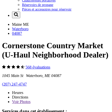
Chaufferettes portatives
Réservoirs de propane
Pièces et accessoires pour réservoir
Maine
ME
Waterboro
04087
Cornerstone Country Market
(U-Haul Neighborhood Dealer)
568 évaluations
1045 Main St Waterboro, ME 04087
(207) 247-4747
Heures
Directions
Voir
Photos
Services dans cet établissement :