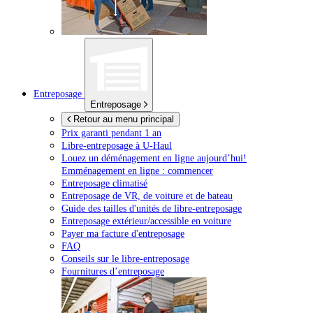
Entreposage
Entreposage
Retour au menu principal
Prix garanti pendant 1 an
Libre-entreposage à
U-Haul
Louez un déménagement en ligne aujourd’hui!
Emménagement en ligne : commencer
Entreposage climatisé
Entreposage de VR, de voiture et de bateau
Guide des tailles d'unités de libre-entreposage
Entreposage extérieur/accessible en voiture
Payer ma facture d'entreposage
FAQ
Conseils sur le libre-entreposage
Fournitures d’entreposage