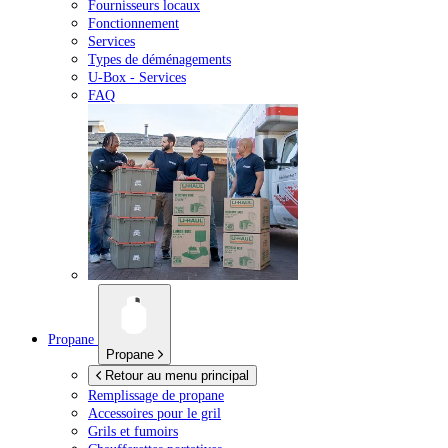
Fournisseurs locaux
Fonctionnement
Services
Types de déménagements
U-Box -
Services
FAQ
Propane
Propane
Retour au menu principal
Remplissage de propane
Accessoires pour le gril
Grils et fumoirs