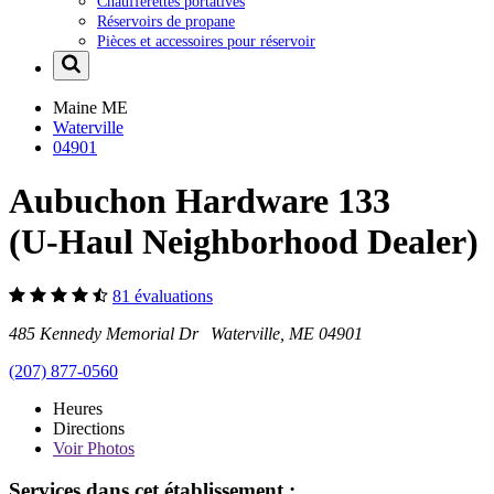
Chaufferettes portatives
Réservoirs de propane
Pièces et accessoires pour réservoir
Maine
ME
Waterville
04901
Aubuchon Hardware 133
(U-Haul Neighborhood Dealer)
81 évaluations
485 Kennedy Memorial Dr Waterville, ME 04901
(207) 877-0560
Heures
Directions
Voir
Photos
Services dans cet établissement :