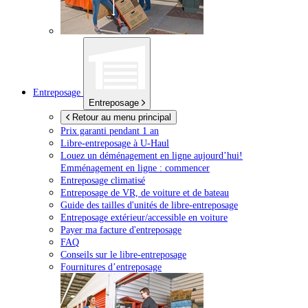
Entreposage
Entreposage
Retour au menu principal
Prix garanti pendant 1 an
Libre-entreposage à
U-Haul
Louez un déménagement en ligne aujourd’hui!
Emménagement en ligne : commencer
Entreposage climatisé
Entreposage de VR, de voiture et de bateau
Guide des tailles d'unités de libre-entreposage
Entreposage extérieur/accessible en voiture
Payer ma facture d'entreposage
FAQ
Conseils sur le libre-entreposage
Fournitures d’entreposage