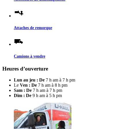
Attaches de remorque
Camions à vendre
Heures d’ouverture
Lun au jeu : De
7 h am à 7 h pm
Le
Ven : De
7 h am à 8 h pm
Sam : De
7 h am à 7 h pm
Dim : De
9 h am à 5 h pm