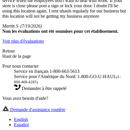
service when the employees don't want to deal with work. If your
store is close please post a sign or lock your door. I doubt I'll be
using this location again. I rent uhauls regularly for our business but
this location will not be getting my business anymore
Martin S
(7/19/2026)
Non
les évaluations ont été soumises pour cet établissement.
Voir plus d'évaluations
Retour
Haut de la page
Pour nous contacter
Service en français 1-800-663-5613
Service pour l'Amérique du Nord: 1-800-GO-U-HAUL
(1-
800-468-4285)
Demander à être rappelé
Vous avez besoin d'aide?
Demande d'assistance routière
English
Español