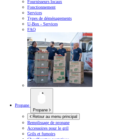
Fournisseurs locaux
Fonctionnement
Services
Types de déménagements
U-Box -
Services
FAQ
Propane
Propane
Retour au menu principal
Remplissage de propane
Accessoires pour le gril
Grils et fumoirs