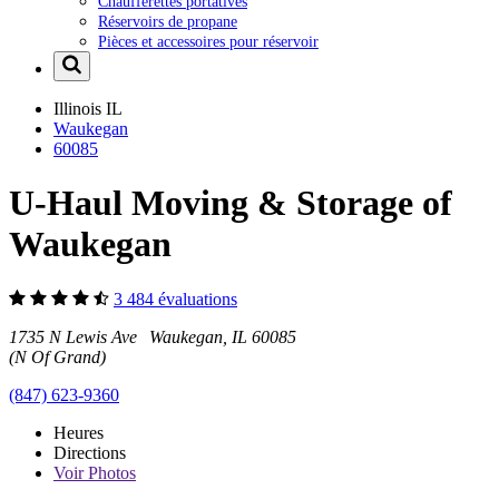
Chaufferettes portatives
Réservoirs de propane
Pièces et accessoires pour réservoir
Illinois
IL
Waukegan
60085
U-Haul Moving & Storage of
Waukegan
3 484 évaluations
1735 N Lewis Ave Waukegan, IL 60085
(N Of Grand)
(847) 623-9360
Heures
Directions
Voir
Photos