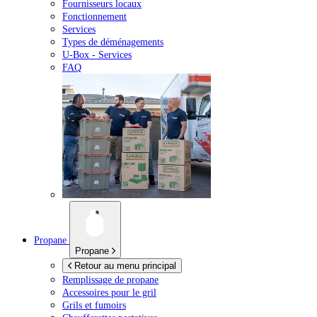
Fournisseurs locaux
Fonctionnement
Services
Types de déménagements
U-Box -
Services
FAQ
Propane
Propane
Retour au menu principal
Remplissage de propane
Accessoires pour le gril
Grils et fumoirs