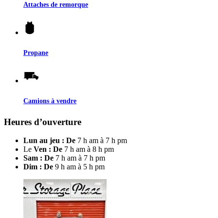
Attaches de remorque
Propane
Camions à vendre
Heures d’ouverture
Lun au jeu : De
7 h am à 7 h pm
Le
Ven : De
7 h am à 8 h pm
Sam : De
7 h am à 7 h pm
Dim : De
9 h am à 5 h pm