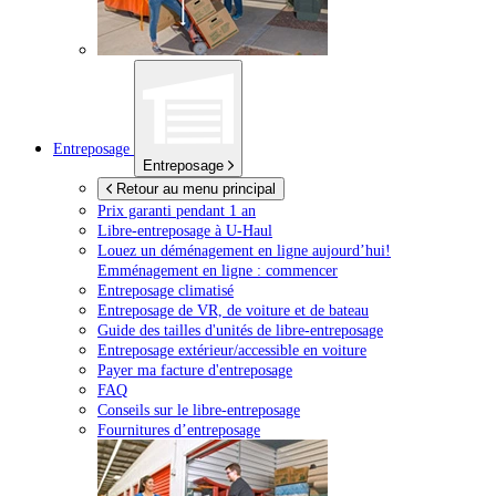
Entreposage
Entreposage
Retour au menu principal
Prix garanti pendant 1 an
Libre-entreposage à
U-Haul
Louez un déménagement en ligne aujourd’hui!
Emménagement en ligne : commencer
Entreposage climatisé
Entreposage de VR, de voiture et de bateau
Guide des tailles d'unités de libre-entreposage
Entreposage extérieur/accessible en voiture
Payer ma facture d'entreposage
FAQ
Conseils sur le libre-entreposage
Fournitures d’entreposage