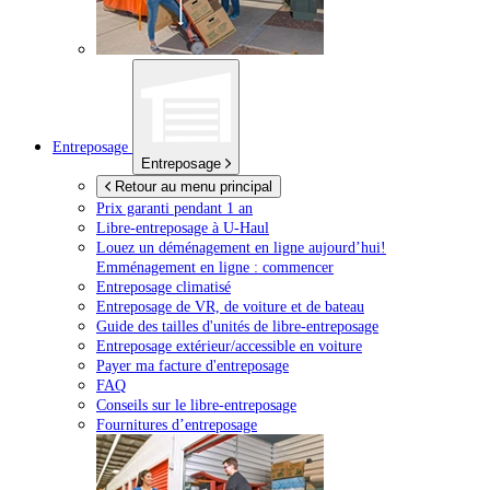
Entreposage
Entreposage
Retour au menu principal
Prix garanti pendant 1 an
Libre-entreposage à
U-Haul
Louez un déménagement en ligne aujourd’hui!
Emménagement en ligne : commencer
Entreposage climatisé
Entreposage de VR, de voiture et de bateau
Guide des tailles d'unités de libre-entreposage
Entreposage extérieur/accessible en voiture
Payer ma facture d'entreposage
FAQ
Conseils sur le libre-entreposage
Fournitures d’entreposage