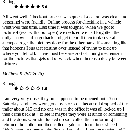
Rating:
5.0
All went well. Checkout process was quick. Location was clean and
personnel were friendly. Online process for checking in a vehicle
went well this time. Last time it was tougher. When we got to
picture 4 (rear with door open) we realized we had forgotten the
dollys so we had to go back and get them. It then took several
attempts to get the pictures done for the other parts. If something like
that happens I suggest starting over instead of trying to pick up
where you left off. There must be some sort of timing mechanism
for the pictures that gets out of whack when there is a delay between
pictures.
Matthew R
(8/4/2026)
Rating:
1.0
I am very very upset they are supposed to be opened until 5 on
Saturdays and they were gone by 3 or so… because I dropped of the
trailer about 315 and no one was in the office it was all locked up I
then came back at 4 to see if maybe they were at lunch or something
and the doors were still locked up so I called them informing I
returned the trailer and then called again to inform times since I
didn’t mention times on the first call and then I got the receipt and I