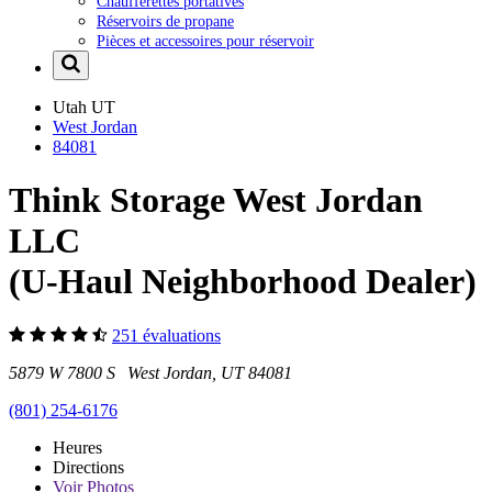
Chaufferettes portatives
Réservoirs de propane
Pièces et accessoires pour réservoir
Utah
UT
West Jordan
84081
Think Storage West Jordan
LLC
(U-Haul Neighborhood Dealer)
251 évaluations
5879 W 7800 S West Jordan, UT 84081
(801) 254-6176
Heures
Directions
Voir
Photos