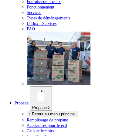
Fournisseurs locaux
Fonctionnement
Services
Types de déménagements
U-Box -
Services
FAQ
Propane
Propane
Retour au menu principal
Remplissage de propane
Accessoires pour le gril
Grils et fumoirs