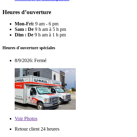
Heures d’ouverture
Mon-Fri:
9 am - 6 pm
Sam : De
9 h am à 5 h pm
Dim : De
9 h am à 1 h pm
Heures d'ouverture spéciales
8/9/2026:
Fermé
Voir
Photos
Retour client 24 heures