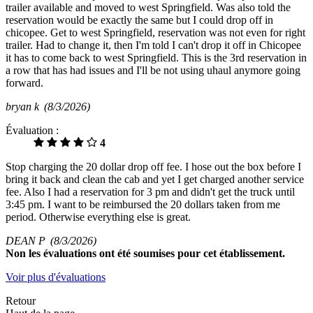
trailer available and moved to west Springfield. Was also told the
reservation would be exactly the same but I could drop off in
chicopee. Get to west Springfield, reservation was not even for right
trailer. Had to change it, then I'm told I can't drop it off in Chicopee
it has to come back to west Springfield. This is the 3rd reservation in
a row that has had issues and I'll be not using uhaul anymore going
forward.
bryan k
(8/3/2026)
Évaluation :
4
Stop charging the 20 dollar drop off fee. I hose out the box before I
bring it back and clean the cab and yet I get charged another service
fee. Also I had a reservation for 3 pm and didn't get the truck until
3:45 pm. I want to be reimbursed the 20 dollars taken from me
period. Otherwise everything else is great.
DEAN P
(8/3/2026)
Non
les évaluations ont été soumises pour cet établissement.
Voir plus d'évaluations
Retour