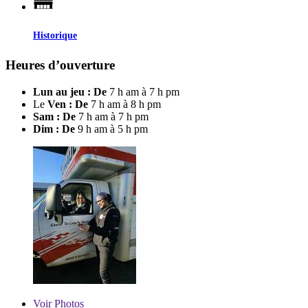
Historique
Heures d’ouverture
Lun au jeu : De
7 h am à 7 h pm
Le
Ven : De
7 h am à 8 h pm
Sam : De
7 h am à 7 h pm
Dim : De
9 h am à 5 h pm
Voir
Photos