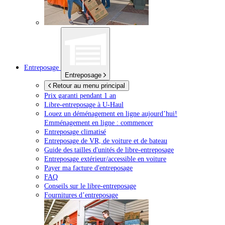
Entreposage
Entreposage
Retour au menu principal
Prix garanti pendant 1 an
Libre-entreposage à
U-Haul
Louez un déménagement en ligne aujourd’hui!
Emménagement en ligne : commencer
Entreposage climatisé
Entreposage de VR, de voiture et de bateau
Guide des tailles d'unités de libre-entreposage
Entreposage extérieur/accessible en voiture
Payer ma facture d'entreposage
FAQ
Conseils sur le libre-entreposage
Fournitures d’entreposage