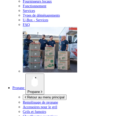
Fournisseurs locaux
Fonctionnement
Services
Types de déménagements
U-Box -
Services
FAQ
Propane
Propane
Retour au menu principal
Remplissage de propane
Accessoires pour le gril
Grils et fumoirs