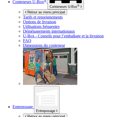
®
Conteneurs
U-Box
®
Conteneurs
U-Box
Retour au menu principal
Tarifs et renseignements
Options de livraison
Utilisations fréquentes
Déménagements internationaux
U-Box -
Conseils pour l’emballage et la livraison
FAQ
Dimensions du conteneur
Entreposage
Entreposage
Retour au menu principal