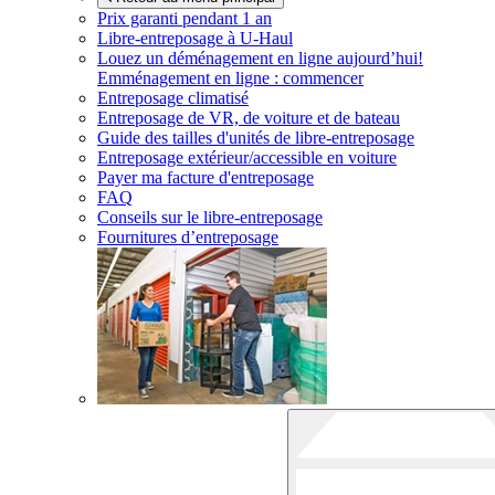
Prix garanti pendant 1 an
Libre-entreposage à
U-Haul
Louez un déménagement en ligne aujourd’hui!
Emménagement en ligne : commencer
Entreposage climatisé
Entreposage de VR, de voiture et de bateau
Guide des tailles d'unités de libre-entreposage
Entreposage extérieur/accessible en voiture
Payer ma facture d'entreposage
FAQ
Conseils sur le libre-entreposage
Fournitures d’entreposage