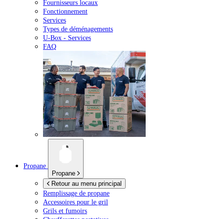
Fournisseurs locaux
Fonctionnement
Services
Types de déménagements
U-Box -
Services
FAQ
Propane
Propane
Retour au menu principal
Remplissage de propane
Accessoires pour le gril
Grils et fumoirs