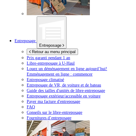
Entreposage
Entreposage
Retour au menu principal
Prix garanti pendant 1 an
Libre-entreposage à
U-Haul
Louez un déménagement en ligne aujourd’hui!
Emménagement en ligne : commencer
Entreposage climatisé
Entreposage de VR, de voiture et de bateau
Guide des tailles d'unités de libre-entreposage
Entreposage extérieur/accessible en voiture
Payer ma facture d'entreposage
FAQ
Conseils sur le libre-entreposage
Fournitures d’entreposage