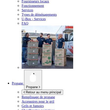
Fournisseurs locaux
Fonctionnement
Services
Types de déménagements
U-Box -
Services
FAQ
Propane
Propane
Retour au menu principal
Remplissage de propane
Accessoires pour le gril
Grils et fumoirs