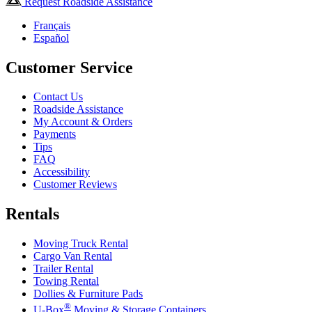
Request Roadside Assistance
Français
Español
Customer Service
Contact Us
Roadside Assistance
My Account & Orders
Payments
Tips
FAQ
Accessibility
Customer Reviews
Rentals
Moving Truck Rental
Cargo Van Rental
Trailer Rental
Towing Rental
Dollies & Furniture Pads
®
U-Box
Moving & Storage Containers