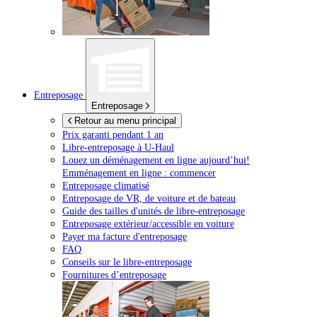
Entreposage
Entreposage
Retour au menu principal
Prix garanti pendant 1 an
Libre-entreposage à
U-Haul
Louez un déménagement en ligne aujourd’hui!
Emménagement en ligne : commencer
Entreposage climatisé
Entreposage de VR, de voiture et de bateau
Guide des tailles d'unités de libre-entreposage
Entreposage extérieur/accessible en voiture
Payer ma facture d'entreposage
FAQ
Conseils sur le libre-entreposage
Fournitures d’entreposage