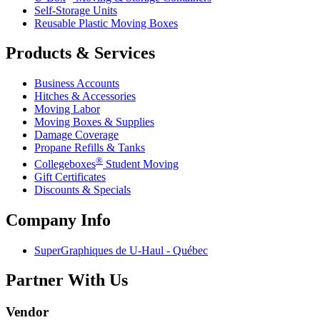
Self-Storage Units
Reusable Plastic Moving Boxes
Products & Services
Business Accounts
Hitches & Accessories
Moving Labor
Moving Boxes & Supplies
Damage Coverage
Propane Refills & Tanks
®
Collegeboxes
Student Moving
Gift Certificates
Discounts & Specials
Company Info
SuperGraphiques de
U-Haul
- Québec
Partner With Us
Vendor