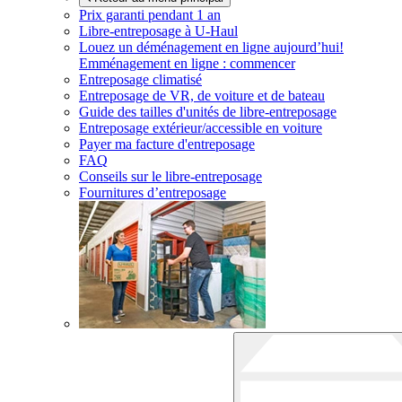
Prix garanti pendant 1 an
Libre-entreposage à
U-Haul
Louez un déménagement en ligne aujourd’hui!
Emménagement en ligne : commencer
Entreposage climatisé
Entreposage de VR, de voiture et de bateau
Guide des tailles d'unités de libre-entreposage
Entreposage extérieur/accessible en voiture
Payer ma facture d'entreposage
FAQ
Conseils sur le libre-entreposage
Fournitures d’entreposage