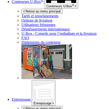
®
Conteneurs
U-Box
®
Conteneurs
U-Box
Retour au menu principal
Tarifs et renseignements
Options de livraison
Utilisations fréquentes
Déménagements internationaux
U-Box -
Conseils pour l’emballage et la livraison
FAQ
Dimensions du conteneur
Entreposage
Entreposage
Retour au menu principal