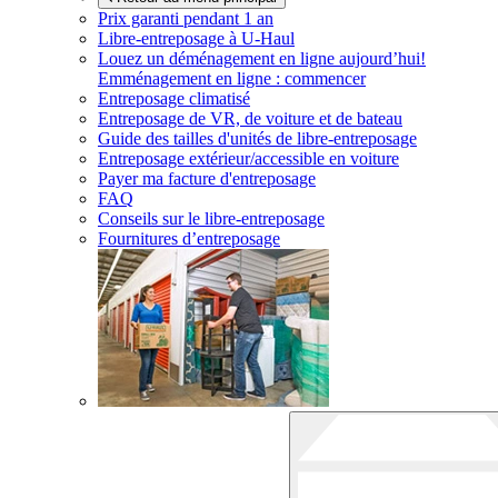
Prix garanti pendant 1 an
Libre-entreposage à
U-Haul
Louez un déménagement en ligne aujourd’hui!
Emménagement en ligne : commencer
Entreposage climatisé
Entreposage de VR, de voiture et de bateau
Guide des tailles d'unités de libre-entreposage
Entreposage extérieur/accessible en voiture
Payer ma facture d'entreposage
FAQ
Conseils sur le libre-entreposage
Fournitures d’entreposage